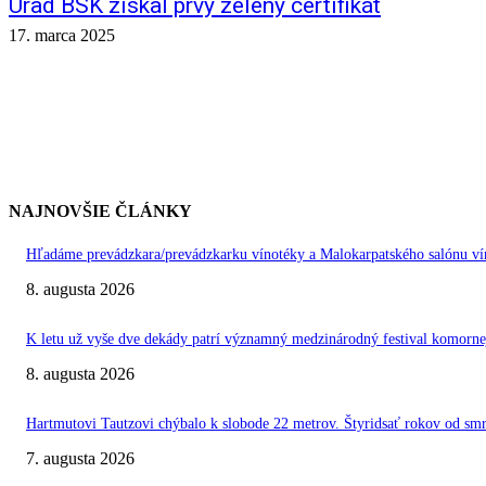
Úrad BSK získal prvý zelený certifikát
17. marca 2025
NAJNOVŠIE ČLÁNKY
Hľadáme prevádzkara/prevádzkarku vínotéky a Malokarpatského salónu vín
8. augusta 2026
K letu už vyše dve dekády patrí významný medzinárodný festival kom
8. augusta 2026
Hartmutovi Tautzovi chýbalo k slobode 22 metrov. Štyridsať rokov od smr
7. augusta 2026