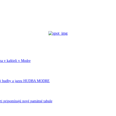
a v kaštieli v Modre
ornej hudby a jazzu HUDBA MODRE
ti pripomínajú nové pamätné tabule