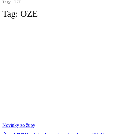
Tagy
OZE
Tag:
OZE
Novinky zo župy