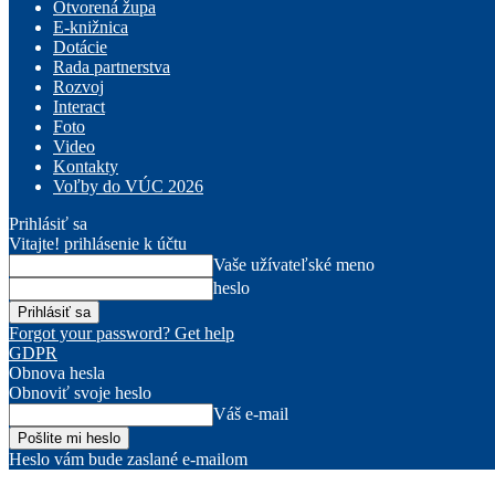
Otvorená župa
E-knižnica
Dotácie
Rada partnerstva
Rozvoj
Interact
Foto
Video
Kontakty
Voľby do VÚC 2026
Prihlásiť sa
Vitajte! prihlásenie k účtu
Vaše užívateľské meno
heslo
Forgot your password? Get help
GDPR
Obnova hesla
Obnoviť svoje heslo
Váš e-mail
Heslo vám bude zaslané e-mailom