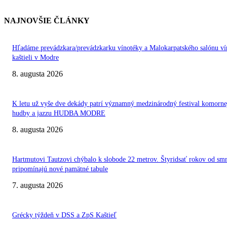
NAJNOVŠIE ČLÁNKY
Hľadáme prevádzkara/prevádzkarku vínotéky a Malokarpatského salónu ví
kaštieli v Modre
8. augusta 2026
K letu už vyše dve dekády patrí významný medzinárodný festival komorne
hudby a jazzu HUDBA MODRE
8. augusta 2026
Hartmutovi Tautzovi chýbalo k slobode 22 metrov. Štyridsať rokov od smr
pripomínajú nové pamätné tabule
7. augusta 2026
Grécky týždeň v DSS a ZpS Kaštieľ