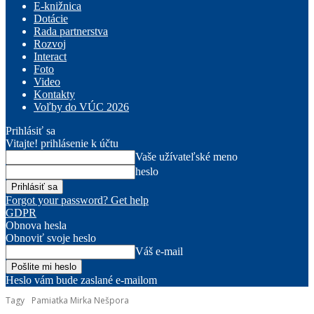
E-knižnica
Dotácie
Rada partnerstva
Rozvoj
Interact
Foto
Video
Kontakty
Voľby do VÚC 2026
Prihlásiť sa
Vitajte! prihlásenie k účtu
Vaše užívateľské meno
heslo
Forgot your password? Get help
GDPR
Obnova hesla
Obnoviť svoje heslo
Váš e-mail
Heslo vám bude zaslané e-mailom
Tagy
Pamiatka Mirka Nešpora