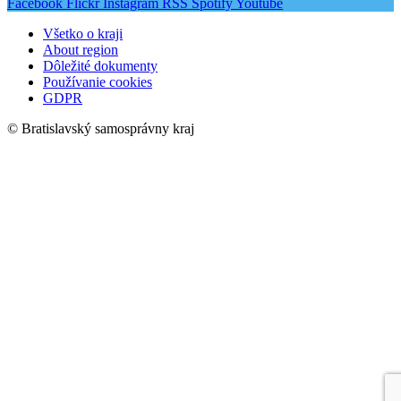
Facebook
Flickr
Instagram
RSS
Spotify
Youtube
Všetko o kraji
About region
Dôležité dokumenty
Používanie cookies
GDPR
© Bratislavský samosprávny kraj