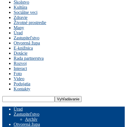
Školstvo
Kultúra
Sociálne veci
Zdravie
Životné prostredie
Mapy
Úrad
Zastupiteľstvo
Otvorená župa
E-knižnica
Dotácie
Rada partnerstva
Rozvoj
Interact
Foto
Video
Podujatia
Kontakty
Úrad
Zastupiteľstvo
Archív
Otvorená župa