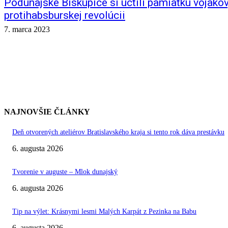
Podunajské Biskupice si uctili pamiatku vojakov,
protihabsburskej revolúcii
7. marca 2023
NAJNOVŠIE ČLÁNKY
Deň otvorených ateliérov Bratislavského kraja si tento rok dáva prestávku
6. augusta 2026
Tvorenie v auguste – Mlok dunajský
6. augusta 2026
Tip na výlet: Krásnymi lesmi Malých Karpát z Pezinka na Babu
6. augusta 2026