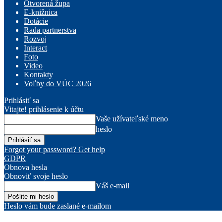
Otvorená župa
E-knižnica
Dotácie
Rada partnerstva
Rozvoj
Interact
Foto
Video
Kontakty
Voľby do VÚC 2026
Prihlásiť sa
Vitajte! prihlásenie k účtu
Vaše užívateľské meno
heslo
Forgot your password? Get help
GDPR
Obnova hesla
Obnoviť svoje heslo
Váš e-mail
Heslo vám bude zaslané e-mailom