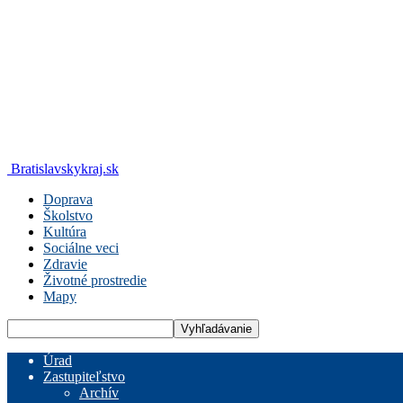
Bratislavskykraj.sk
Doprava
Školstvo
Kultúra
Sociálne veci
Zdravie
Životné prostredie
Mapy
Úrad
Zastupiteľstvo
Archív