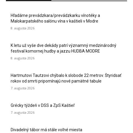
Hľadáme prevádzkara/prevádzkarku vínotéky a
Malokarpatského salónu vína v kaštieli v Modre
8. augusta 2026
K letu už vyše dve dekády patrí významný medzinárodný
festival komornej hudby a jazzu HUDBA MODRE
8. augusta 2026
Hartmutovi Tautzovi chýbalo k slobode 22 metrov. Štyridsať
rokov od smrti pripomínajú nové pamätné tabule
7. augusta 2026
Grécky týždeň v DSS a ZpS Kaštieľ
7. augusta 2026
Divadelný tábor má stále voľné miesta