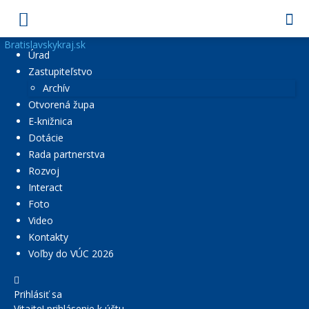
Bratislavskykraj.sk
Úrad
Zastupiteľstvo
Archív
Otvorená župa
E-knižnica
Dotácie
Rada partnerstva
Rozvoj
Interact
Foto
Video
Kontakty
Voľby do VÚC 2026
Prihlásiť sa
Vitajte! prihlásenie k účtu