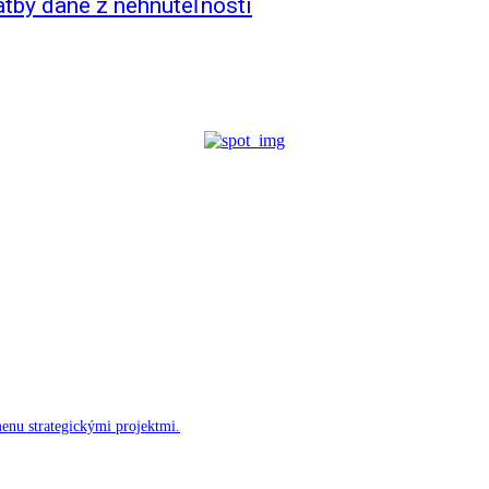
atby dane z nehnuteľností
menu strategickými projektmi.