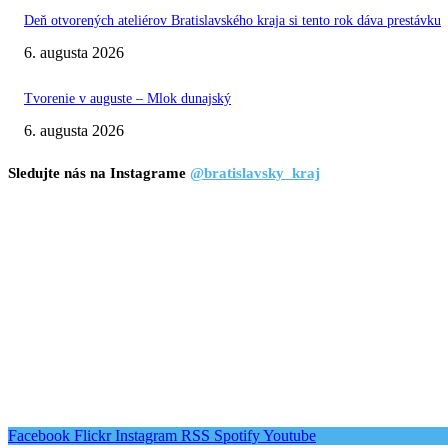
Deň otvorených ateliérov Bratislavského kraja si tento rok dáva prestávku
6. augusta 2026
Tvorenie v auguste – Mlok dunajský
6. augusta 2026
Sledujte nás na Instagrame
@bratislavsky_kraj
Facebook
Flickr
Instagram
RSS
Spotify
Youtube