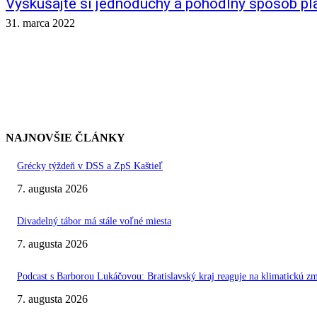
Vyskúšajte si jednoduchý a pohodlný spôsob pl
31. marca 2022
NAJNOVŠIE ČLÁNKY
Grécky týždeň v DSS a ZpS Kaštieľ
7. augusta 2026
Divadelný tábor má stále voľné miesta
7. augusta 2026
Podcast s Barborou Lukáčovou: Bratislavský kraj reaguje na klimatickú z
7. augusta 2026