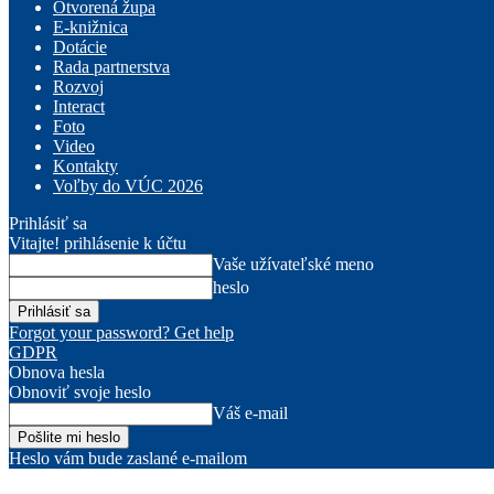
Otvorená župa
E-knižnica
Dotácie
Rada partnerstva
Rozvoj
Interact
Foto
Video
Kontakty
Voľby do VÚC 2026
Prihlásiť sa
Vitajte! prihlásenie k účtu
Vaše užívateľské meno
heslo
Forgot your password? Get help
GDPR
Obnova hesla
Obnoviť svoje heslo
Váš e-mail
Heslo vám bude zaslané e-mailom