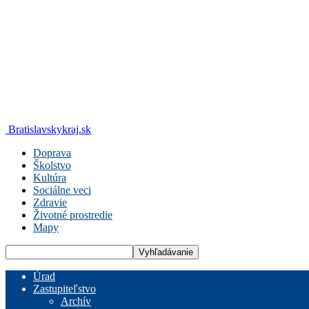
Bratislavskykraj.sk
Doprava
Školstvo
Kultúra
Sociálne veci
Zdravie
Životné prostredie
Mapy
Úrad
Zastupiteľstvo
Archív