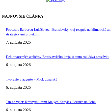
NAJNOVŠIE ČLÁNKY
Podcast s Barborou Lukáčovou: Bratislavský kraj reaguje na klimatickú z
strategickými projektmi.
7. augusta 2026
Deň otvorených ateliérov Bratislavského kraja si tento rok dáva prestávku
6. augusta 2026
Tvorenie v auguste – Mlok dunajský
6. augusta 2026
Tip na výlet: Krásnymi lesmi Malých Karpát z Pezinka na Babu
6. augusta 2026