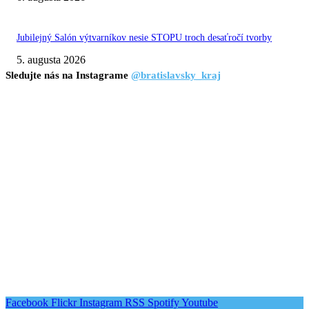
Jubilejný Salón výtvarníkov nesie STOPU troch desaťročí tvorby
5. augusta 2026
Sledujte nás na Instagrame
@bratislavsky_kraj
Facebook
Flickr
Instagram
RSS
Spotify
Youtube