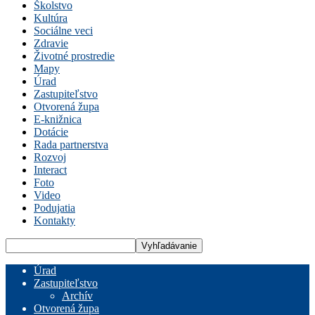
Školstvo
Kultúra
Sociálne veci
Zdravie
Životné prostredie
Mapy
Úrad
Zastupiteľstvo
Otvorená župa
E-knižnica
Dotácie
Rada partnerstva
Rozvoj
Interact
Foto
Video
Podujatia
Kontakty
Úrad
Zastupiteľstvo
Archív
Otvorená župa