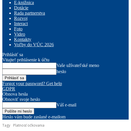
E-knižnica
Dotácie
Rada partnerstva
Rozvoj
Interact
Foto
Video
Kontakty
Voľby do VÚC 2026
Prihlásiť sa
Vitajte! prihlásenie k účtu
Vaše užívateľské meno
heslo
Forgot your password? Get help
GDPR
Obnova hesla
Obnoviť svoje heslo
Váš e-mail
Heslo vám bude zaslané e-mailom
Tagy
Platnosť očkovania