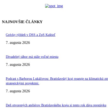
NAJNOVŠIE ČLÁNKY
Grécky týždeň v DSS a ZpS Kaštieľ
7. augusta 2026
Divadelný tábor má stále voľné miesta
7. augusta 2026
Podcast s Barborou Lukáčovou: Bratislavský kraj reaguje na klimatickú z
strategickými projektmi.
7. augusta 2026
Deň otvorených ateliérov Bratislavského kraja si tento rok dáva prestávku