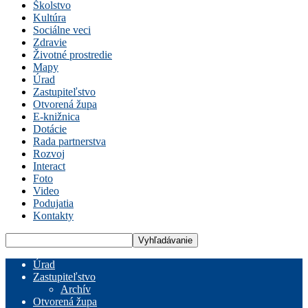
Školstvo
Kultúra
Sociálne veci
Zdravie
Životné prostredie
Mapy
Úrad
Zastupiteľstvo
Otvorená župa
E-knižnica
Dotácie
Rada partnerstva
Rozvoj
Interact
Foto
Video
Podujatia
Kontakty
Úrad
Zastupiteľstvo
Archív
Otvorená župa