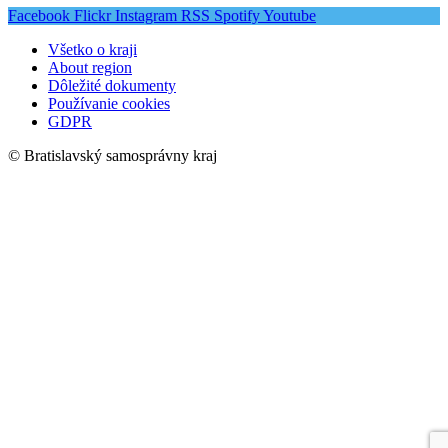
Facebook
Flickr
Instagram
RSS
Spotify
Youtube
Všetko o kraji
About region
Dôležité dokumenty
Používanie cookies
GDPR
© Bratislavský samosprávny kraj