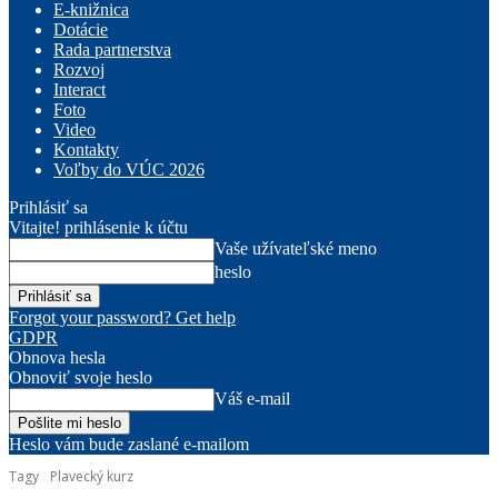
E-knižnica
Dotácie
Rada partnerstva
Rozvoj
Interact
Foto
Video
Kontakty
Voľby do VÚC 2026
Prihlásiť sa
Vitajte! prihlásenie k účtu
Vaše užívateľské meno
heslo
Forgot your password? Get help
GDPR
Obnova hesla
Obnoviť svoje heslo
Váš e-mail
Heslo vám bude zaslané e-mailom
Tagy
Plavecký kurz