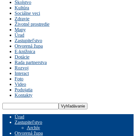
Školstvo
Kultúra
Sociálne veci
Zdravie
Životné prostredie
Mapy
Úrad
Zastupiteľstvo
Otvorená župa
E-knižnica
Dotácie
Rada partnerstva
Rozvoj
Interact
Foto
Video
Podujatia
Kontakty
Úrad
Zastupiteľstvo
Archív
Otvorená župa