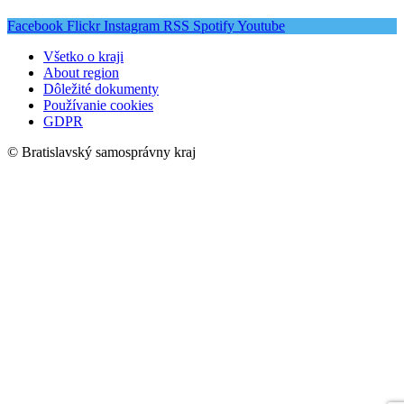
Facebook
Flickr
Instagram
RSS
Spotify
Youtube
Všetko o kraji
About region
Dôležité dokumenty
Používanie cookies
GDPR
© Bratislavský samosprávny kraj