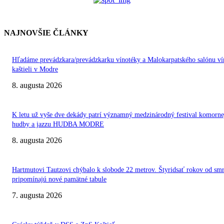
NAJNOVŠIE ČLÁNKY
Hľadáme prevádzkara/prevádzkarku vínotéky a Malokarpatského salónu ví
kaštieli v Modre
8. augusta 2026
K letu už vyše dve dekády patrí významný medzinárodný festival komorne
hudby a jazzu HUDBA MODRE
8. augusta 2026
Hartmutovi Tautzovi chýbalo k slobode 22 metrov. Štyridsať rokov od smr
pripomínajú nové pamätné tabule
7. augusta 2026