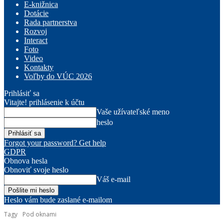
E-knižnica
Dotácie
Rada partnerstva
Rozvoj
Interact
Foto
Video
Kontakty
Voľby do VÚC 2026
Prihlásiť sa
Vitajte! prihlásenie k účtu
Vaše užívateľské meno
heslo
Forgot your password? Get help
GDPR
Obnova hesla
Obnoviť svoje heslo
Váš e-mail
Heslo vám bude zaslané e-mailom
Tagy
Pod oknami