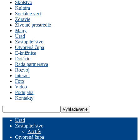
Školstvo
Kultúra
Sociálne veci
Zdravie
Životné prostredie
Mapy
Úrad
Zastupiteľstvo
Otvorená župa
E-knižnica
Dotácie
Rada partnerstva
Rozvoj
Interact
Foto
Video
Podujatia
Kontakty
Úrad
Zastupiteľstvo
Archív
Otvorená župa