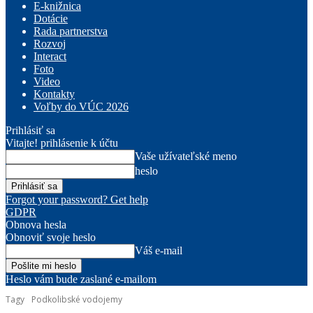
E-knižnica
Dotácie
Rada partnerstva
Rozvoj
Interact
Foto
Video
Kontakty
Voľby do VÚC 2026
Prihlásiť sa
Vitajte! prihlásenie k účtu
Vaše užívateľské meno
heslo
Forgot your password? Get help
GDPR
Obnova hesla
Obnoviť svoje heslo
Váš e-mail
Heslo vám bude zaslané e-mailom
Tagy
Podkolibské vodojemy