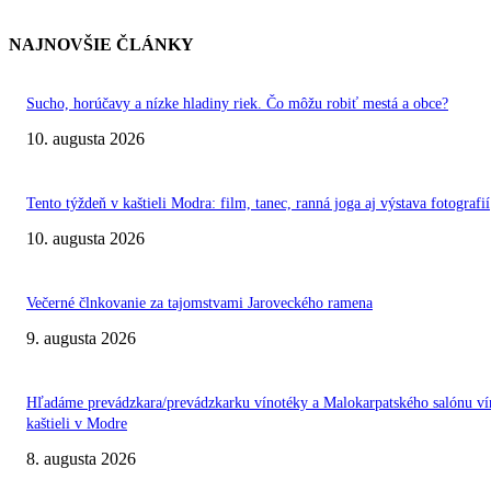
NAJNOVŠIE ČLÁNKY
Sucho, horúčavy a nízke hladiny riek. Čo môžu robiť mestá a obce?
10. augusta 2026
Tento týždeň v kaštieli Modra: film, tanec, ranná joga aj výstava fotografií
10. augusta 2026
Večerné člnkovanie za tajomstvami Jaroveckého ramena
9. augusta 2026
Hľadáme prevádzkara/prevádzkarku vínotéky a Malokarpatského salónu ví
kaštieli v Modre
8. augusta 2026