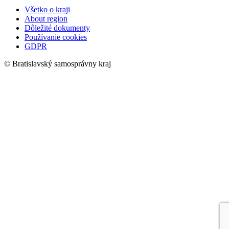
Všetko o kraji
About region
Dôležité dokumenty
Používanie cookies
GDPR
© Bratislavský samosprávny kraj