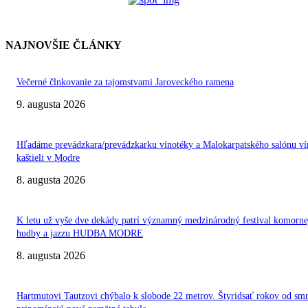
NAJNOVŠIE ČLÁNKY
Večerné člnkovanie za tajomstvami Jaroveckého ramena
9. augusta 2026
Hľadáme prevádzkara/prevádzkarku vínotéky a Malokarpatského salónu ví
kaštieli v Modre
8. augusta 2026
K letu už vyše dve dekády patrí významný medzinárodný festival komorne
hudby a jazzu HUDBA MODRE
8. augusta 2026
Hartmutovi Tautzovi chýbalo k slobode 22 metrov. Štyridsať rokov od smr