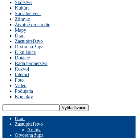
Školstvo
Kultúra
Sociálne veci
Zdravie
Životné prostredie
Mapy
Úrad
Zastupiteľstvo
Otvorená župa
E-knižnica
Dotácie
Rada partnerstva
Rozvoj
Interact
Foto
Video
Podujatia
Kontakty
Úrad
Zastupiteľstvo
Archív
Otvorená župa