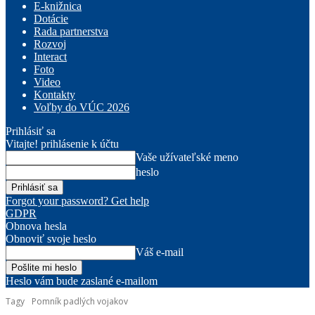
E-knižnica
Dotácie
Rada partnerstva
Rozvoj
Interact
Foto
Video
Kontakty
Voľby do VÚC 2026
Prihlásiť sa
Vitajte! prihlásenie k účtu
Vaše užívateľské meno
heslo
Forgot your password? Get help
GDPR
Obnova hesla
Obnoviť svoje heslo
Váš e-mail
Heslo vám bude zaslané e-mailom
Tagy
Pomník padlých vojakov