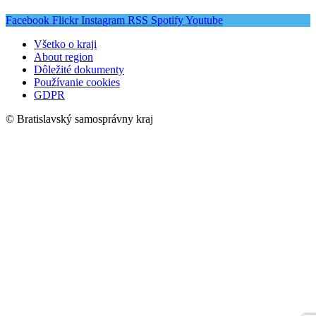
Facebook
Flickr
Instagram
RSS
Spotify
Youtube
Všetko o kraji
About region
Dôležité dokumenty
Používanie cookies
GDPR
© Bratislavský samosprávny kraj