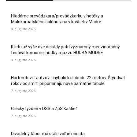
Hľadáme prevádzkara/prevádzkarku vínotéky a
Malokarpatského salónu vína v kaštieli v Modre
8. augusta 2026
K letu už vyše dve dekády patrí významný medzinárodný
festival komornej hudby a jazzu HUDBA MODRE
8. augusta 2026
Hartmutovi Tautzovi chýbalo k slobode 22 metrov. Štyridsať
rokov od smrti pripomínajú nové pamätné tabule
7. augusta 2026
Grécky týždeň v DSS a ZpS Kaštieľ
7. augusta 2026
Divadelný tábor má stále voľné miesta