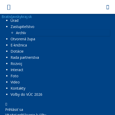
Bratislavskykraj.sk
Úrad
Zastupiteľstvo
Archív
Otvorená župa
E-knižnica
Dotácie
Rada partnerstva
Rozvoj
Interact
Foto
Video
Kontakty
Voľby do VÚC 2026
Prihlásiť sa
Vitajte! prihlásenie k účtu