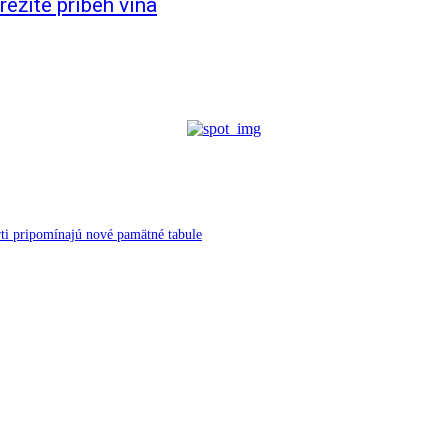
ežite príbeh vína
ti pripomínajú nové pamätné tabule