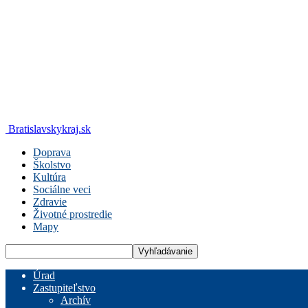
Bratislavskykraj.sk
Doprava
Školstvo
Kultúra
Sociálne veci
Zdravie
Životné prostredie
Mapy
Úrad
Zastupiteľstvo
Archív