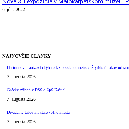
Nová 3D expozícia v Malokarpatskom múzeu: Pr
6. júna 2022
NAJNOVŠIE ČLÁNKY
Hartmutovi Tautzovi chýbalo k slobode 22 metrov. Štyridsať rokov od smr
7. augusta 2026
Grécky týždeň v DSS a ZpS Kaštieľ
7. augusta 2026
Divadelný tábor má stále voľné miesta
7. augusta 2026