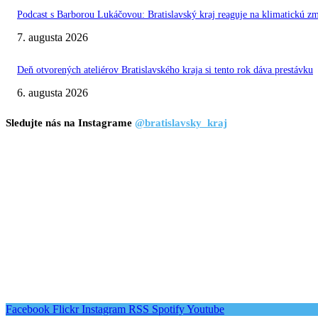
Podcast s Barborou Lukáčovou: Bratislavský kraj reaguje na klimatickú z
7. augusta 2026
Deň otvorených ateliérov Bratislavského kraja si tento rok dáva prestávku
6. augusta 2026
Sledujte nás na Instagrame
@bratislavsky_kraj
Facebook
Flickr
Instagram
RSS
Spotify
Youtube