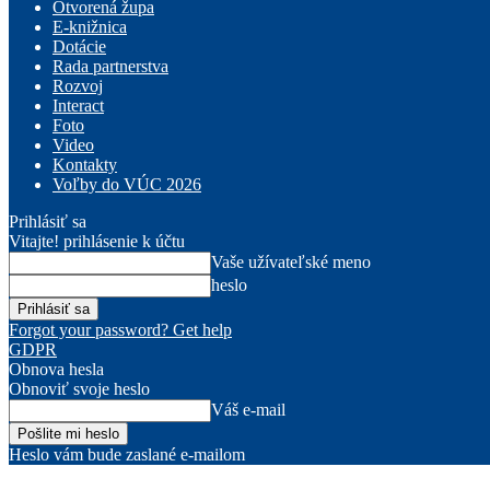
Otvorená župa
E-knižnica
Dotácie
Rada partnerstva
Rozvoj
Interact
Foto
Video
Kontakty
Voľby do VÚC 2026
Prihlásiť sa
Vitajte! prihlásenie k účtu
Vaše užívateľské meno
heslo
Forgot your password? Get help
GDPR
Obnova hesla
Obnoviť svoje heslo
Váš e-mail
Heslo vám bude zaslané e-mailom