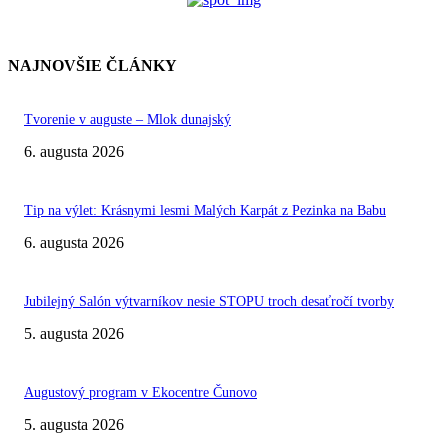
NAJNOVŠIE ČLÁNKY
Tvorenie v auguste – Mlok dunajský
6. augusta 2026
Tip na výlet: Krásnymi lesmi Malých Karpát z Pezinka na Babu
6. augusta 2026
Jubilejný Salón výtvarníkov nesie STOPU troch desaťročí tvorby
5. augusta 2026
Augustový program v Ekocentre Čunovo
5. augusta 2026