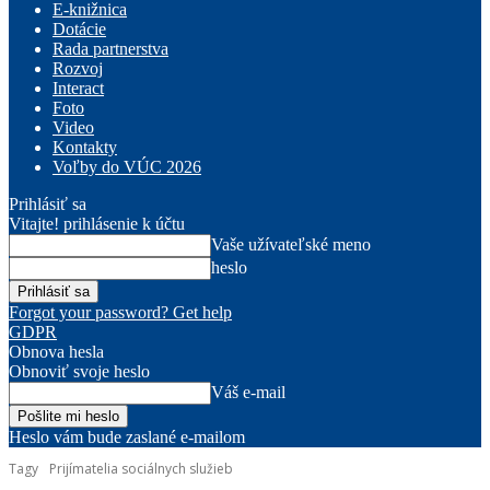
E-knižnica
Dotácie
Rada partnerstva
Rozvoj
Interact
Foto
Video
Kontakty
Voľby do VÚC 2026
Prihlásiť sa
Vitajte! prihlásenie k účtu
Vaše užívateľské meno
heslo
Forgot your password? Get help
GDPR
Obnova hesla
Obnoviť svoje heslo
Váš e-mail
Heslo vám bude zaslané e-mailom
Tagy
Prijímatelia sociálnych služieb