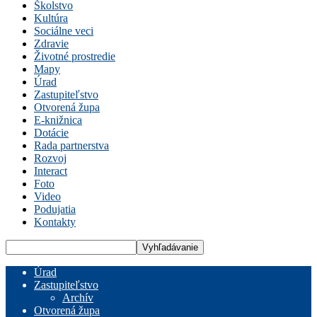
Školstvo
Kultúra
Sociálne veci
Zdravie
Životné prostredie
Mapy
Úrad
Zastupiteľstvo
Otvorená župa
E-knižnica
Dotácie
Rada partnerstva
Rozvoj
Interact
Foto
Video
Podujatia
Kontakty
Úrad
Zastupiteľstvo
Archív
Otvorená župa