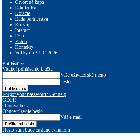
Otvorená župa
E-knižnica
Dotácie
Rada partnerstva
Rozvoj
Interact
Foto
Video
Kontakty
Voľby do VÚC 2026
Prihlásiť sa
Vitajte! prihlásenie k účtu
Vaše užívateľské meno
heslo
Forgot your password? Get help
GDPR
Obnova hesla
Obnoviť svoje heslo
Váš e-mail
Heslo vám bude zaslané e-mailom