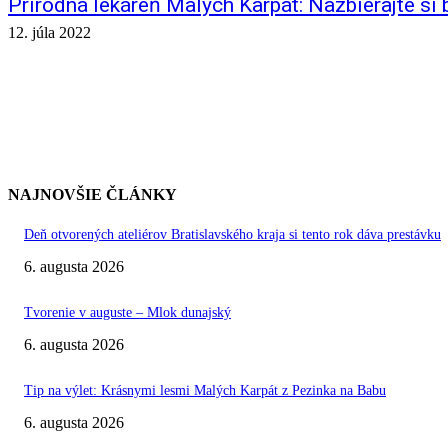
Prírodná lekáreň Malých Karpát: Nazbierajte si 
12. júla 2022
NAJNOVŠIE ČLÁNKY
Deň otvorených ateliérov Bratislavského kraja si tento rok dáva prestávku
6. augusta 2026
Tvorenie v auguste – Mlok dunajský
6. augusta 2026
Tip na výlet: Krásnymi lesmi Malých Karpát z Pezinka na Babu
6. augusta 2026