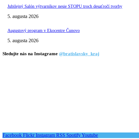
Jubilejný Salón výtvarníkov nesie STOPU troch desaťročí tvorby
5. augusta 2026
Augustový program v Ekocentre Čunovo
5. augusta 2026
Sledujte nás na Instagrame
@bratislavsky_kraj
Facebook
Flickr
Instagram
RSS
Spotify
Youtube