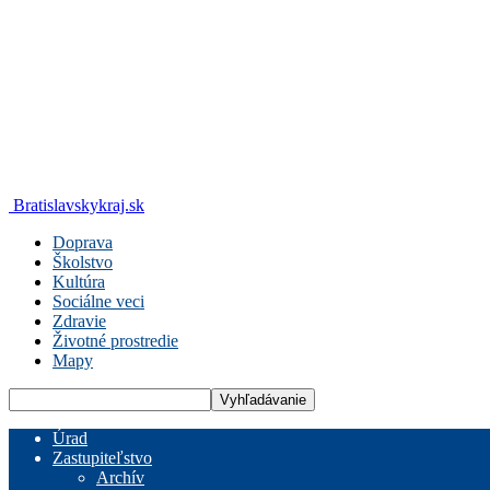
Bratislavskykraj.sk
Doprava
Školstvo
Kultúra
Sociálne veci
Zdravie
Životné prostredie
Mapy
Úrad
Zastupiteľstvo
Archív