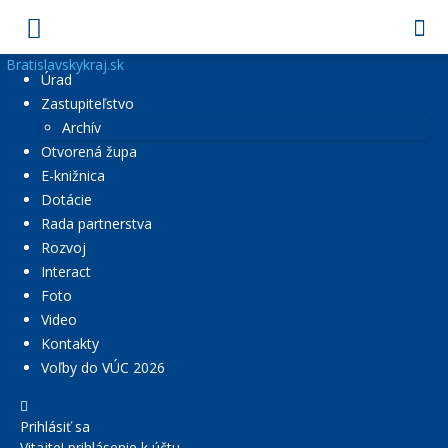
Bratislavskykraj.sk
Úrad
Zastupiteľstvo
Archív
Otvorená župa
E-knižnica
Dotácie
Rada partnerstva
Rozvoj
Interact
Foto
Video
Kontakty
Voľby do VÚC 2026
Prihlásiť sa
Vitajte! prihlásenie k účtu