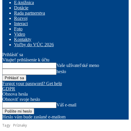
E-knižnica
Dotácie
Rada partnerstva
Rozvoj
Interact
Foto
Video
Kontakty
Voľby do VÚC 2026
Prihlásiť sa
Vitajte! prihlásenie k účtu
Vaše užívateľské meno
heslo
Forgot your password? Get help
GDPR
Obnova hesla
Obnoviť svoje heslo
Váš e-mail
Heslo vám bude zaslané e-mailom
Tagy
Príznaky