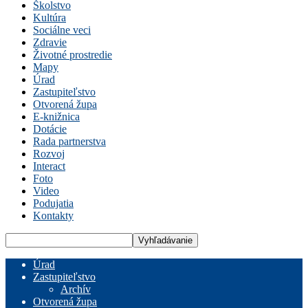
Školstvo
Kultúra
Sociálne veci
Zdravie
Životné prostredie
Mapy
Úrad
Zastupiteľstvo
Otvorená župa
E-knižnica
Dotácie
Rada partnerstva
Rozvoj
Interact
Foto
Video
Podujatia
Kontakty
Úrad
Zastupiteľstvo
Archív
Otvorená župa