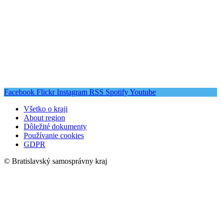
Facebook
Flickr
Instagram
RSS
Spotify
Youtube
Všetko o kraji
About region
Dôležité dokumenty
Používanie cookies
GDPR
© Bratislavský samosprávny kraj