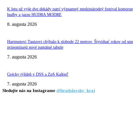
K letu už vyše dve dekády patrí významný medzinárodný festival komorne
hudby a jazzu HUDBA MODRE
8. augusta 2026
Hartmutovi Tautzovi chýbalo k slobode 22 metrov. Štyridsať rokov od smr
pripomínajú nové pamätné tabule
7. augusta 2026
Grécky týždeň v DSS a ZpS Kaštieľ
7. augusta 2026
Sledujte nás na Instagrame
@bratislavsky_kraj