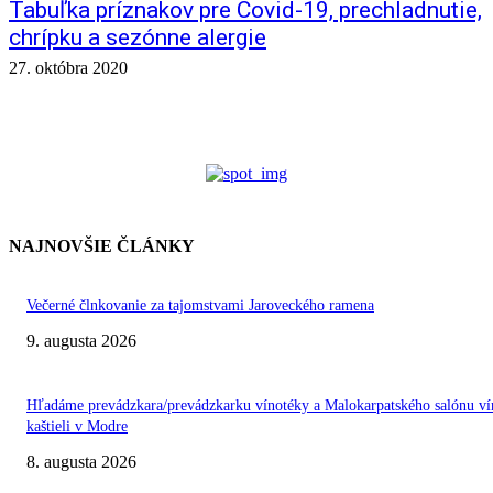
Tabuľka príznakov pre Covid-19, prechladnutie,
chrípku a sezónne alergie
27. októbra 2020
NAJNOVŠIE ČLÁNKY
Večerné člnkovanie za tajomstvami Jaroveckého ramena
9. augusta 2026
Hľadáme prevádzkara/prevádzkarku vínotéky a Malokarpatského salónu ví
kaštieli v Modre
8. augusta 2026