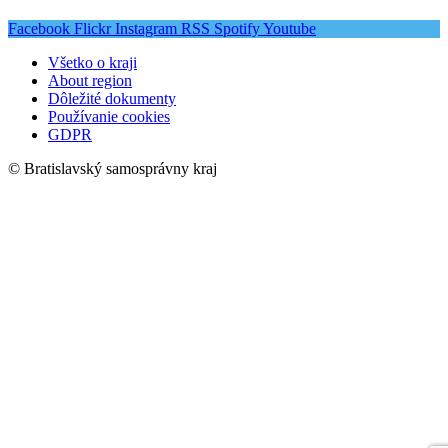
Facebook
Flickr
Instagram
RSS
Spotify
Youtube
Všetko o kraji
About region
Dôležité dokumenty
Používanie cookies
GDPR
© Bratislavský samosprávny kraj