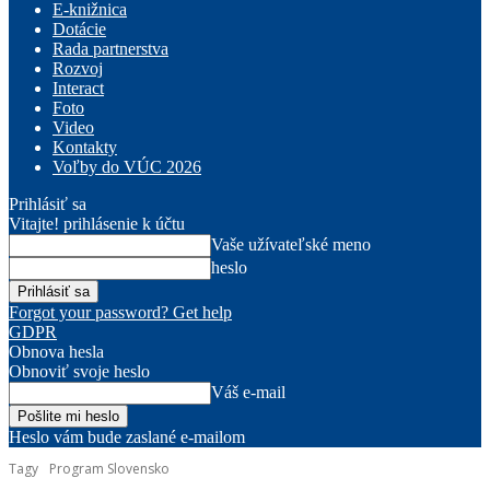
E-knižnica
Dotácie
Rada partnerstva
Rozvoj
Interact
Foto
Video
Kontakty
Voľby do VÚC 2026
Prihlásiť sa
Vitajte! prihlásenie k účtu
Vaše užívateľské meno
heslo
Forgot your password? Get help
GDPR
Obnova hesla
Obnoviť svoje heslo
Váš e-mail
Heslo vám bude zaslané e-mailom
Tagy
Program Slovensko