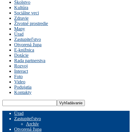
Školstvo
Kultúra
Sociálne veci
Zdravie
Životné prostredie
Mapy
Úrad
Zastupiteľstvo
Otvorená župa
E-knižnica
Dotácie
Rada partnerstva
Rozvoj
Interact
Foto
Video
Podujatia
Kontakty
Úrad
Zastupiteľstvo
Archív
Otvorená župa