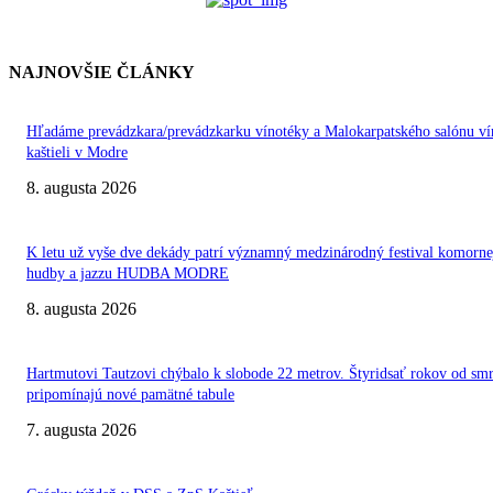
NAJNOVŠIE ČLÁNKY
Hľadáme prevádzkara/prevádzkarku vínotéky a Malokarpatského salónu ví
kaštieli v Modre
8. augusta 2026
K letu už vyše dve dekády patrí významný medzinárodný festival komorne
hudby a jazzu HUDBA MODRE
8. augusta 2026
Hartmutovi Tautzovi chýbalo k slobode 22 metrov. Štyridsať rokov od smr
pripomínajú nové pamätné tabule
7. augusta 2026