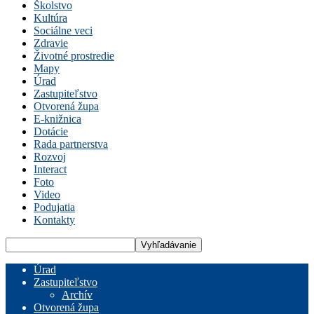
Školstvo
Kultúra
Sociálne veci
Zdravie
Životné prostredie
Mapy
Úrad
Zastupiteľstvo
Otvorená župa
E-knižnica
Dotácie
Rada partnerstva
Rozvoj
Interact
Foto
Video
Podujatia
Kontakty
Úrad
Zastupiteľstvo
Archív
Otvorená župa