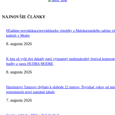
NAJNOVŠIE ČLÁNKY
Hľadáme prevádzkara/prevádzkarku vínotéky a Malokarpatského salónu ví
kaštieli v Modre
8. augusta 2026
K letu už vyše dve dekády patrí významný medzinárodný festival komorne
hudby a jazzu HUDBA MODRE
8. augusta 2026
Hartmutovi Tautzovi chýbalo k slobode 22 metrov. Štyridsať rokov od smr
pripomínajú nové pamätné tabule
7. augusta 2026