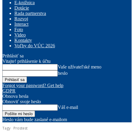
E-knižnica
Dotácie
Rada partnerstva
Rozvoj
Interact
Foto
Video
Kontakty
Voľby do VÚC 2026
Prihlásiť sa
Vitajte! prihlásenie k účtu
Vaše užívateľské meno
heslo
Forgot your password? Get help
GDPR
Obnova hesla
Obnoviť svoje heslo
Váš e-mail
Heslo vám bude zaslané e-mailom
Tagy
Prostest