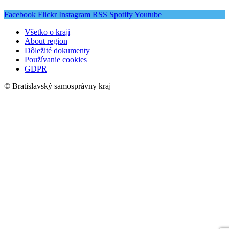
Facebook
Flickr
Instagram
RSS
Spotify
Youtube
Všetko o kraji
About region
Dôležité dokumenty
Používanie cookies
GDPR
© Bratislavský samosprávny kraj