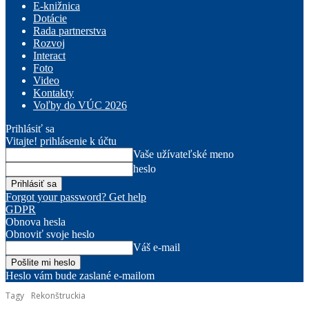
E-knižnica
Dotácie
Rada partnerstva
Rozvoj
Interact
Foto
Video
Kontakty
Voľby do VÚC 2026
Prihlásiť sa
Vitajte! prihlásenie k účtu
Vaše užívateľské meno
heslo
Forgot your password? Get help
GDPR
Obnova hesla
Obnoviť svoje heslo
Váš e-mail
Heslo vám bude zaslané e-mailom
Tagy
Rekonštruckia