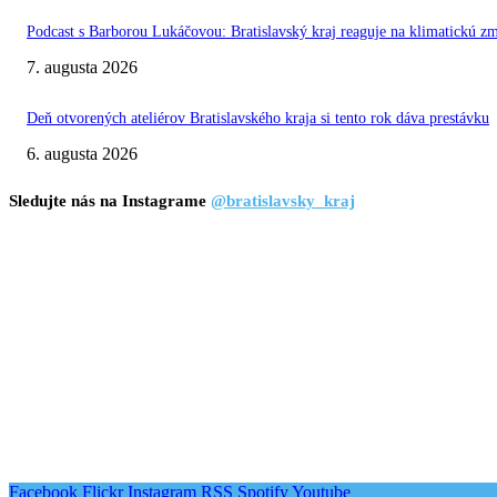
Podcast s Barborou Lukáčovou: Bratislavský kraj reaguje na klimatickú z
7. augusta 2026
Deň otvorených ateliérov Bratislavského kraja si tento rok dáva prestávku
6. augusta 2026
Sledujte nás na Instagrame
@bratislavsky_kraj
Facebook
Flickr
Instagram
RSS
Spotify
Youtube