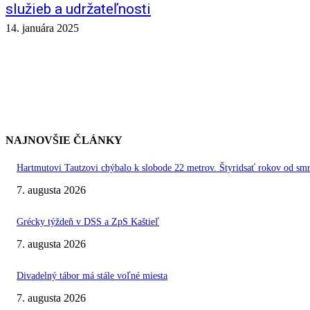
služieb a udržateľnosti
14. januára 2025
NAJNOVŠIE ČLÁNKY
Hartmutovi Tautzovi chýbalo k slobode 22 metrov. Štyridsať rokov od smr
7. augusta 2026
Grécky týždeň v DSS a ZpS Kaštieľ
7. augusta 2026
Divadelný tábor má stále voľné miesta
7. augusta 2026