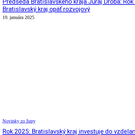
Predseda Bratislavského kraja Juraj Droba: Rok
Bratislavský kraj opäť rozvojový
19. januára 2025
Novinky zo župy
Rok 2025: Bratislavský kraj investuje do vzdelan