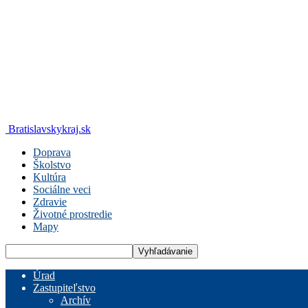
Bratislavskykraj.sk
Doprava
Školstvo
Kultúra
Sociálne veci
Zdravie
Životné prostredie
Mapy
Úrad
Zastupiteľstvo
Archív