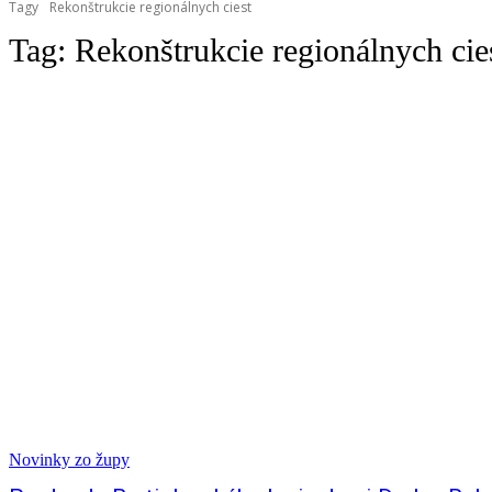
Tagy
Rekonštrukcie regionálnych ciest
Tag:
Rekonštrukcie regionálnych cie
Novinky zo župy