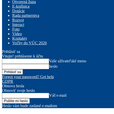
Otvorená župa
E-knižnica
Dotácie
Rada partnerstva
Rozvoj
Interact
Foto
Video
Kontakty
Voľby do VÚC 2026
Prihlásiť sa
Vitajte! prihlásenie k účtu
Vaše užívateľské meno
heslo
Forgot your password? Get help
GDPR
Obnova hesla
Obnoviť svoje heslo
Váš e-mail
Heslo vám bude zaslané e-mailom