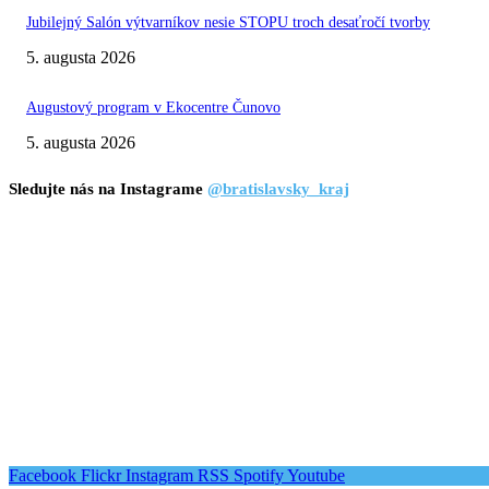
Jubilejný Salón výtvarníkov nesie STOPU troch desaťročí tvorby
5. augusta 2026
Augustový program v Ekocentre Čunovo
5. augusta 2026
Sledujte nás na Instagrame
@bratislavsky_kraj
Facebook
Flickr
Instagram
RSS
Spotify
Youtube