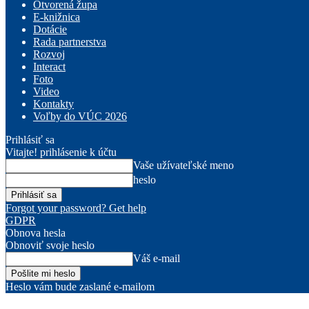
Otvorená župa
E-knižnica
Dotácie
Rada partnerstva
Rozvoj
Interact
Foto
Video
Kontakty
Voľby do VÚC 2026
Prihlásiť sa
Vitajte! prihlásenie k účtu
Vaše užívateľské meno
heslo
Forgot your password? Get help
GDPR
Obnova hesla
Obnoviť svoje heslo
Váš e-mail
Heslo vám bude zaslané e-mailom