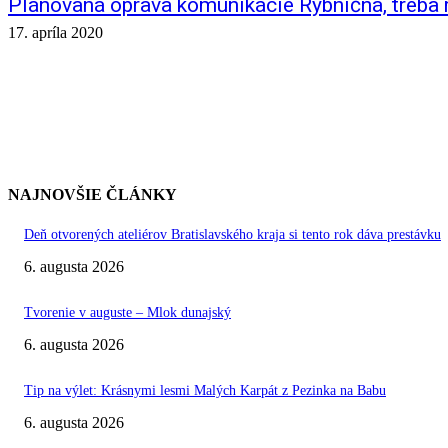
Plánovaná oprava komunikácie Rybničná, treba
17. apríla 2020
NAJNOVŠIE ČLÁNKY
Deň otvorených ateliérov Bratislavského kraja si tento rok dáva prestávku
6. augusta 2026
Tvorenie v auguste – Mlok dunajský
6. augusta 2026
Tip na výlet: Krásnymi lesmi Malých Karpát z Pezinka na Babu
6. augusta 2026