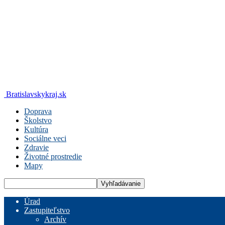
Bratislavskykraj.sk
Doprava
Školstvo
Kultúra
Sociálne veci
Zdravie
Životné prostredie
Mapy
Úrad
Zastupiteľstvo
Archív