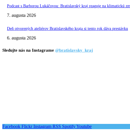
Podcast s Barborou Lukáčovou: Bratislavský kraj reaguje na klimatickú z
7. augusta 2026
Deň otvorených ateliérov Bratislavského kraja si tento rok dáva prestávku
6. augusta 2026
Sledujte nás na Instagrame
@bratislavsky_kraj
Facebook
Flickr
Instagram
RSS
Spotify
Youtube