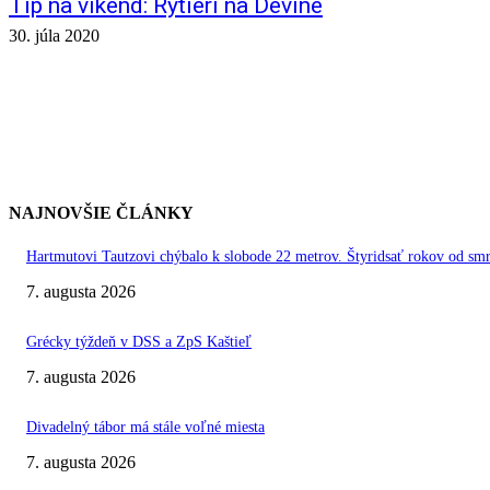
Tip na víkend: Rytieri na Devíne
30. júla 2020
NAJNOVŠIE ČLÁNKY
Hartmutovi Tautzovi chýbalo k slobode 22 metrov. Štyridsať rokov od smr
7. augusta 2026
Grécky týždeň v DSS a ZpS Kaštieľ
7. augusta 2026
Divadelný tábor má stále voľné miesta
7. augusta 2026