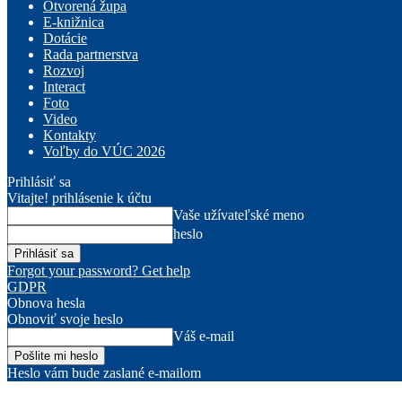
Otvorená župa
E-knižnica
Dotácie
Rada partnerstva
Rozvoj
Interact
Foto
Video
Kontakty
Voľby do VÚC 2026
Prihlásiť sa
Vitajte! prihlásenie k účtu
Vaše užívateľské meno
heslo
Forgot your password? Get help
GDPR
Obnova hesla
Obnoviť svoje heslo
Váš e-mail
Heslo vám bude zaslané e-mailom