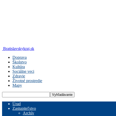
Bratislavskykraj.sk
Doprava
Školstvo
Kultúra
Sociálne veci
Zdravie
Životné prostredie
Mapy
Úrad
Zastupiteľstvo
Archív