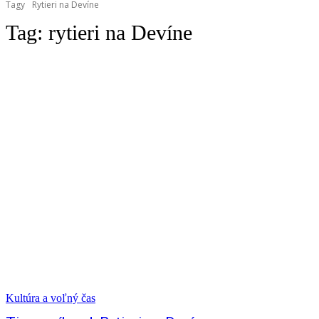
Tagy
Rytieri na Devíne
Tag:
rytieri na Devíne
Kultúra a voľný čas