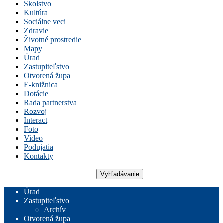
Školstvo
Kultúra
Sociálne veci
Zdravie
Životné prostredie
Mapy
Úrad
Zastupiteľstvo
Otvorená župa
E-knižnica
Dotácie
Rada partnerstva
Rozvoj
Interact
Foto
Video
Podujatia
Kontakty
Úrad
Zastupiteľstvo
Archív
Otvorená župa