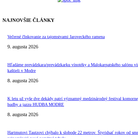
NAJNOVŠIE ČLÁNKY
Večerné člnkovanie za tajomstvami Jaroveckého ramena
9. augusta 2026
Hľadáme prevádzkara/prevádzkarku vínotéky a Malokarpatského salónu ví
kaštieli v Modre
8. augusta 2026
K letu už vyše dve dekády patrí významný medzinárodný festival komorne
hudby a jazzu HUDBA MODRE
8. augusta 2026
Hartmutovi Tautzovi chýbalo k slobode 22 metrov. Štyridsať rokov od smr