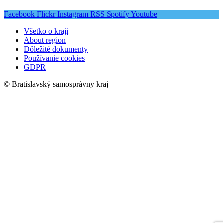
Facebook
Flickr
Instagram
RSS
Spotify
Youtube
Všetko o kraji
About region
Dôležité dokumenty
Používanie cookies
GDPR
© Bratislavský samosprávny kraj