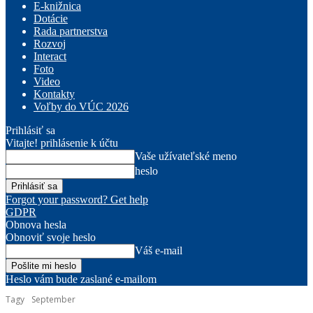
E-knižnica
Dotácie
Rada partnerstva
Rozvoj
Interact
Foto
Video
Kontakty
Voľby do VÚC 2026
Prihlásiť sa
Vitajte! prihlásenie k účtu
Vaše užívateľské meno
heslo
Forgot your password? Get help
GDPR
Obnova hesla
Obnoviť svoje heslo
Váš e-mail
Heslo vám bude zaslané e-mailom
Tagy
September