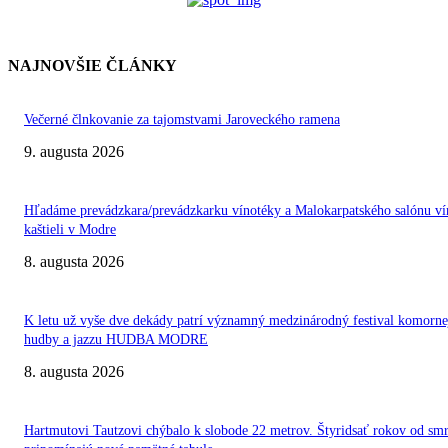
NAJNOVŠIE ČLÁNKY
Večerné člnkovanie za tajomstvami Jaroveckého ramena
9. augusta 2026
Hľadáme prevádzkara/prevádzkarku vínotéky a Malokarpatského salónu ví
kaštieli v Modre
8. augusta 2026
K letu už vyše dve dekády patrí významný medzinárodný festival komorne
hudby a jazzu HUDBA MODRE
8. augusta 2026
Hartmutovi Tautzovi chýbalo k slobode 22 metrov. Štyridsať rokov od smr