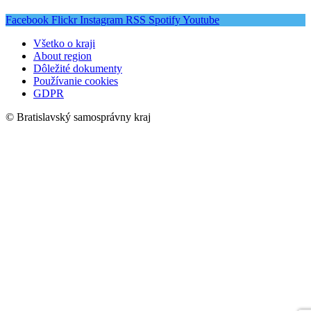
Facebook
Flickr
Instagram
RSS
Spotify
Youtube
Všetko o kraji
About region
Dôležité dokumenty
Používanie cookies
GDPR
© Bratislavský samosprávny kraj