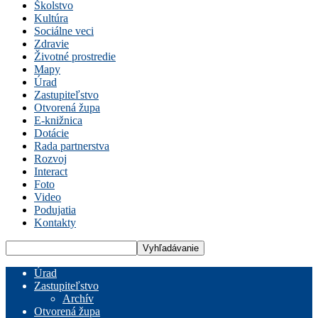
Školstvo
Kultúra
Sociálne veci
Zdravie
Životné prostredie
Mapy
Úrad
Zastupiteľstvo
Otvorená župa
E-knižnica
Dotácie
Rada partnerstva
Rozvoj
Interact
Foto
Video
Podujatia
Kontakty
Úrad
Zastupiteľstvo
Archív
Otvorená župa