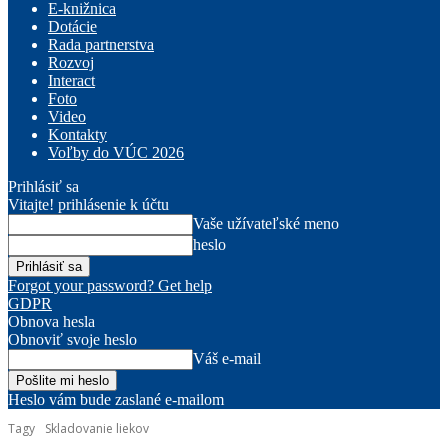
E-knižnica
Dotácie
Rada partnerstva
Rozvoj
Interact
Foto
Video
Kontakty
Voľby do VÚC 2026
Prihlásiť sa
Vitajte! prihlásenie k účtu
Vaše užívateľské meno
heslo
Forgot your password? Get help
GDPR
Obnova hesla
Obnoviť svoje heslo
Váš e-mail
Heslo vám bude zaslané e-mailom
Tagy
Skladovanie liekov