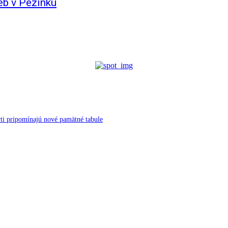
eb v Pezinku
ti pripomínajú nové pamätné tabule