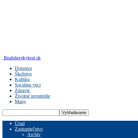
Bratislavskykraj.sk
Doprava
Školstvo
Kultúra
Sociálne veci
Zdravie
Životné prostredie
Mapy
Úrad
Zastupiteľstvo
Archív