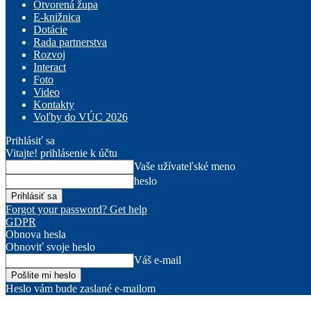
Otvorená župa
E-knižnica
Dotácie
Rada partnerstva
Rozvoj
Interact
Foto
Video
Kontakty
Voľby do VÚC 2026
Prihlásiť sa
Vitajte! prihlásenie k účtu
Vaše užívateľské meno
heslo
Forgot your password? Get help
GDPR
Obnova hesla
Obnoviť svoje heslo
Váš e-mail
Heslo vám bude zaslané e-mailom