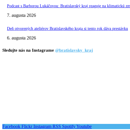
Podcast s Barborou Lukáčovou: Bratislavský kraj reaguje na klimatickú z
7. augusta 2026
Deň otvorených ateliérov Bratislavského kraja si tento rok dáva prestávku
6. augusta 2026
Sledujte nás na Instagrame
@bratislavsky_kraj
Facebook
Flickr
Instagram
RSS
Spotify
Youtube