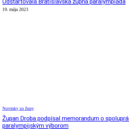
Odštartovala Bratislavská župná paralympiáda
19. mája 2023
Novinky zo župy
Župan Droba podpísal memorandum o spoluprá
paralympijským výborom