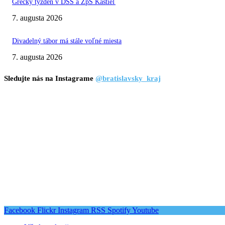
Grécky týždeň v DSS a ZpS Kaštieľ
7. augusta 2026
Divadelný tábor má stále voľné miesta
7. augusta 2026
Sledujte nás na Instagrame
@bratislavsky_kraj
Facebook
Flickr
Instagram
RSS
Spotify
Youtube