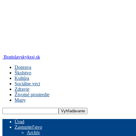
Bratislavskykraj.sk
Doprava
Školstvo
Kultúra
Sociálne veci
Zdravie
Životné prostredie
Mapy
Úrad
Zastupiteľstvo
Archív