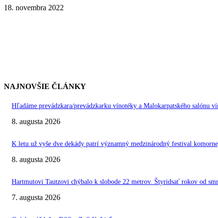
18. novembra 2022
NAJNOVŠIE ČLÁNKY
Hľadáme prevádzkara/prevádzkarku vínotéky a Malokarpatského salónu vín
8. augusta 2026
K letu už vyše dve dekády patrí významný medzinárodný festival kom
8. augusta 2026
Hartmutovi Tautzovi chýbalo k slobode 22 metrov. Štyridsať rokov od smr
7. augusta 2026