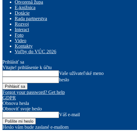
Otvorená župa
E-knižnica
Dotácie
Rada partnerstva
Rozvoj
Interact
Foto
Video
Kontakty
Voľby do VÚC 2026
Prihlásiť sa
Vitajte! prihlásenie k účtu
Vaše užívateľské meno
heslo
Forgot your password? Get help
GDPR
Obnova hesla
Obnoviť svoje heslo
Váš e-mail
Heslo vám bude zaslané e-mailom