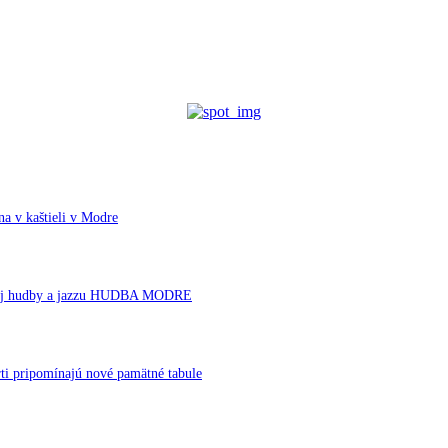
a v kaštieli v Modre
ornej hudby a jazzu HUDBA MODRE
ti pripomínajú nové pamätné tabule