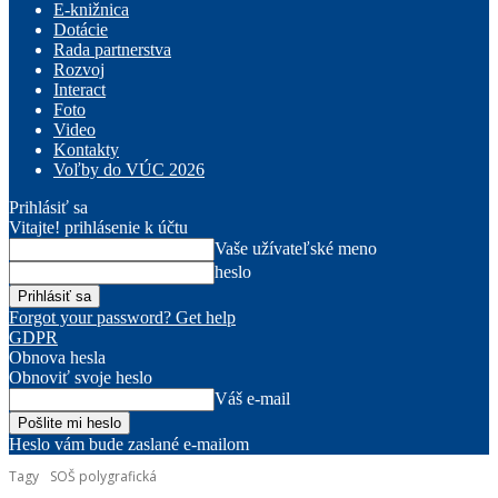
E-knižnica
Dotácie
Rada partnerstva
Rozvoj
Interact
Foto
Video
Kontakty
Voľby do VÚC 2026
Prihlásiť sa
Vitajte! prihlásenie k účtu
Vaše užívateľské meno
heslo
Forgot your password? Get help
GDPR
Obnova hesla
Obnoviť svoje heslo
Váš e-mail
Heslo vám bude zaslané e-mailom
Tagy
SOŠ polygrafická