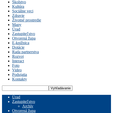
Školstvo
Kultúra
Sociálne veci
Zdravie
Životné prostredie
Mapy
Úrad
Zastupiteľstvo
Otvorená župa
E-knižnica
Dotácie
Rada partnerstva
Rozvoj
Interact
Foto
Video
Podujatia
Kontakty
Úrad
Zastupiteľstvo
Archív
Otvorená župa