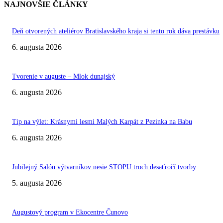
NAJNOVŠIE ČLÁNKY
Deň otvorených ateliérov Bratislavského kraja si tento rok dáva prestávku
6. augusta 2026
Tvorenie v auguste – Mlok dunajský
6. augusta 2026
Tip na výlet: Krásnymi lesmi Malých Karpát z Pezinka na Babu
6. augusta 2026
Jubilejný Salón výtvarníkov nesie STOPU troch desaťročí tvorby
5. augusta 2026
Augustový program v Ekocentre Čunovo