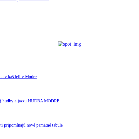
a v kaštieli v Modre
ornej hudby a jazzu HUDBA MODRE
ti pripomínajú nové pamätné tabule