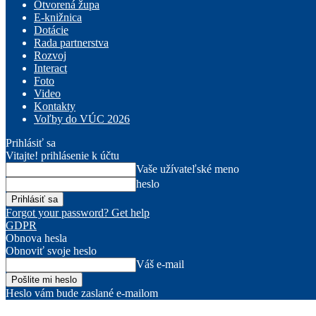
Otvorená župa
E-knižnica
Dotácie
Rada partnerstva
Rozvoj
Interact
Foto
Video
Kontakty
Voľby do VÚC 2026
Prihlásiť sa
Vitajte! prihlásenie k účtu
Vaše užívateľské meno
heslo
Forgot your password? Get help
GDPR
Obnova hesla
Obnoviť svoje heslo
Váš e-mail
Heslo vám bude zaslané e-mailom