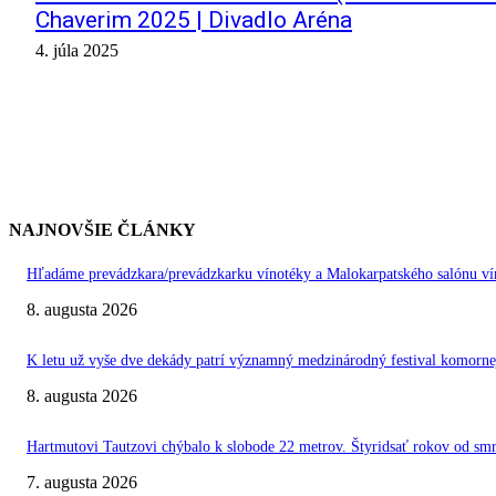
Chaverim 2025 | Divadlo Aréna
4. júla 2025
NAJNOVŠIE ČLÁNKY
Hľadáme prevádzkara/prevádzkarku vínotéky a Malokarpatského salónu vín
8. augusta 2026
K letu už vyše dve dekády patrí významný medzinárodný festival kom
8. augusta 2026
Hartmutovi Tautzovi chýbalo k slobode 22 metrov. Štyridsať rokov od smr
7. augusta 2026