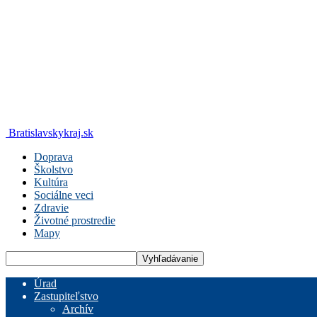
Bratislavskykraj.sk
Doprava
Školstvo
Kultúra
Sociálne veci
Zdravie
Životné prostredie
Mapy
Úrad
Zastupiteľstvo
Archív