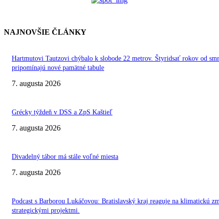
NAJNOVŠIE ČLÁNKY
Hartmutovi Tautzovi chýbalo k slobode 22 metrov. Štyridsať rokov od smr
pripomínajú nové pamätné tabule
7. augusta 2026
Grécky týždeň v DSS a ZpS Kaštieľ
7. augusta 2026
Divadelný tábor má stále voľné miesta
7. augusta 2026
Podcast s Barborou Lukáčovou: Bratislavský kraj reaguje na klimatickú z
strategickými projektmi.