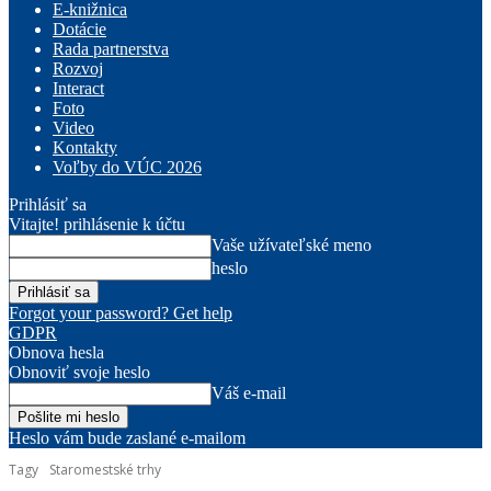
E-knižnica
Dotácie
Rada partnerstva
Rozvoj
Interact
Foto
Video
Kontakty
Voľby do VÚC 2026
Prihlásiť sa
Vitajte! prihlásenie k účtu
Vaše užívateľské meno
heslo
Forgot your password? Get help
GDPR
Obnova hesla
Obnoviť svoje heslo
Váš e-mail
Heslo vám bude zaslané e-mailom
Tagy
Staromestské trhy