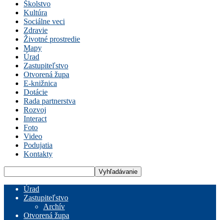
Školstvo
Kultúra
Sociálne veci
Zdravie
Životné prostredie
Mapy
Úrad
Zastupiteľstvo
Otvorená župa
E-knižnica
Dotácie
Rada partnerstva
Rozvoj
Interact
Foto
Video
Podujatia
Kontakty
Úrad
Zastupiteľstvo
Archív
Otvorená župa