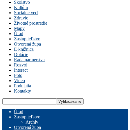
Školstvo
Kultúra
Sociálne veci
Zdravie
Životné prostredie
Mapy
Úrad
Zastupiteľstvo
Otvorená župa
E-knižnica
Dotácie
Rada partnerstva
Rozvoj
Interact
Foto
Video
Podujatia
Kontakty
Úrad
Zastupiteľstvo
Archív
Otvorená župa