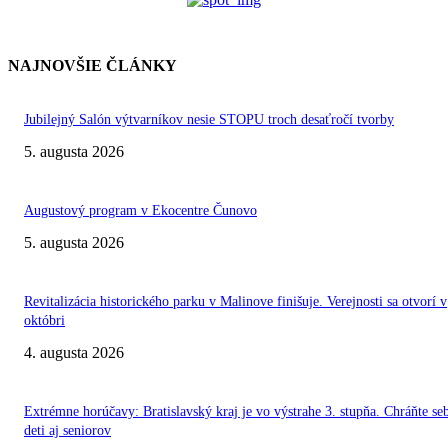
NAJNOVŠIE ČLÁNKY
Jubilejný Salón výtvarníkov nesie STOPU troch desaťročí tvorby
5. augusta 2026
Augustový program v Ekocentre Čunovo
5. augusta 2026
Revitalizácia historického parku v Malinove finišuje. Verejnosti sa otvorí v
októbri
4. augusta 2026
Extrémne horúčavy: Bratislavský kraj je vo výstrahe 3. stupňa. Chráňte se
deti aj seniorov