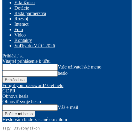
E-knižnica
Dotácie
Rada partnerstva
Rozvoj
Interact
Foto
Video
Kontakty
Voľby do VÚC 2026
Prihlásiť sa
Vitajte! prihlásenie k účtu
Vaše užívateľské meno
heslo
Forgot your password? Get help
GDPR
Obnova hesla
Obnoviť svoje heslo
Váš e-mail
Heslo vám bude zaslané e-mailom
Tagy
Stavebný zákon