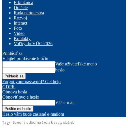
E-knižnica
Dotácie
Rada partnerstva
Rozvoj
Interact
Foto
Video
Kontakty
Voľby do VÚC 2026
Prihlásiť sa
Vitajte! prihlásenie k účtu
Vaše užívateľské meno
heslo
Forgot your password? Get help
GDPR
Obnova hesla
Obnoviť svoje heslo
Váš e-mail
Heslo vám bude zaslané e-mailom
Tagy
Stredná odborná škola beauty služieb