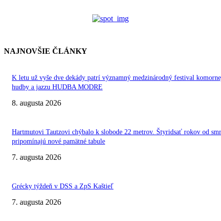
NAJNOVŠIE ČLÁNKY
K letu už vyše dve dekády patrí významný medzinárodný festival komorne
hudby a jazzu HUDBA MODRE
8. augusta 2026
Hartmutovi Tautzovi chýbalo k slobode 22 metrov. Štyridsať rokov od smr
pripomínajú nové pamätné tabule
7. augusta 2026
Grécky týždeň v DSS a ZpS Kaštieľ
7. augusta 2026