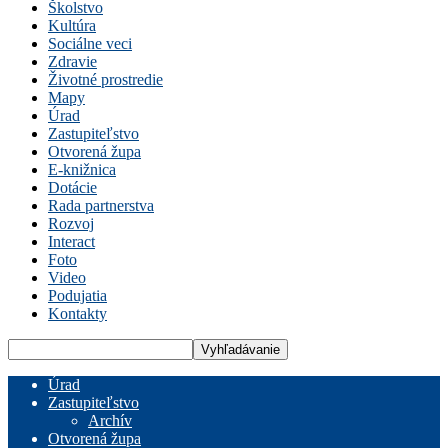
Školstvo
Kultúra
Sociálne veci
Zdravie
Životné prostredie
Mapy
Úrad
Zastupiteľstvo
Otvorená župa
E-knižnica
Dotácie
Rada partnerstva
Rozvoj
Interact
Foto
Video
Podujatia
Kontakty
Úrad
Zastupiteľstvo
Archív
Otvorená župa