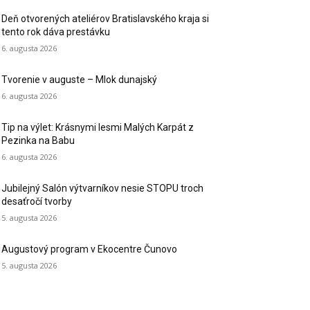
Deň otvorených ateliérov Bratislavského kraja si
tento rok dáva prestávku
6. augusta 2026
Tvorenie v auguste – Mlok dunajský
6. augusta 2026
Tip na výlet: Krásnymi lesmi Malých Karpát z
Pezinka na Babu
6. augusta 2026
Jubilejný Salón výtvarníkov nesie STOPU troch
desaťročí tvorby
5. augusta 2026
Augustový program v Ekocentre Čunovo
5. augusta 2026