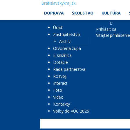
Bratislavskykraj.sk
DOPRAVA
ŠKOLSTVO
KULTÚRA
Úrad
Prihlásiť sa
Zastupiteľstvo
Vitajte! prihláseni
Archív
Otvorená župa
E-knižnica
Dotácie
Rada partnerstva
Rozvoj
Interact
Foto
Video
Kontakty
Voľby do VÚC 2026