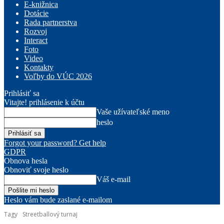
E-knižnica
Dotácie
Rada partnerstva
Rozvoj
Interact
Foto
Video
Kontakty
Voľby do VÚC 2026
Prihlásiť sa
Vitajte! prihlásenie k účtu
Vaše užívateľské meno
heslo
Forgot your password? Get help
GDPR
Obnova hesla
Obnoviť svoje heslo
Váš e-mail
Heslo vám bude zaslané e-mailom
Tagy
Streetballový turnaj