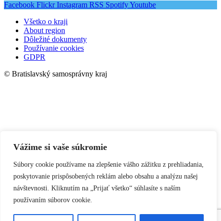
Facebook
Flickr
Instagram
RSS
Spotify
Youtube
Všetko o kraji
About region
Dôležité dokumenty
Používanie cookies
GDPR
© Bratislavský samosprávny kraj
Vážime si vaše súkromie
Súbory cookie používame na zlepšenie vášho zážitku z prehliadania,
poskytovanie prispôsobených reklám alebo obsahu a analýzu našej
návštevnosti. Kliknutím na „Prijať všetko“ súhlasíte s naším
používaním súborov cookie.