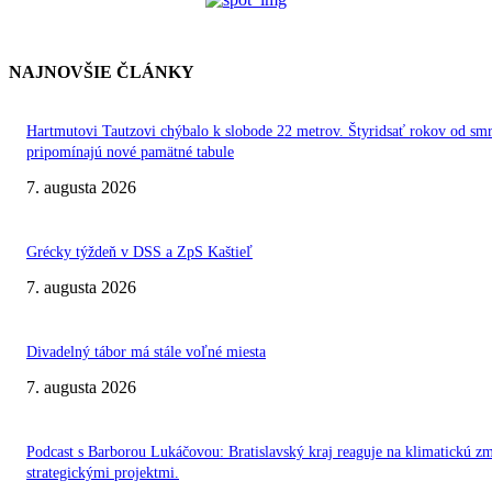
NAJNOVŠIE ČLÁNKY
Hartmutovi Tautzovi chýbalo k slobode 22 metrov. Štyridsať rokov od smr
pripomínajú nové pamätné tabule
7. augusta 2026
Grécky týždeň v DSS a ZpS Kaštieľ
7. augusta 2026
Divadelný tábor má stále voľné miesta
7. augusta 2026
Podcast s Barborou Lukáčovou: Bratislavský kraj reaguje na klimatickú z
strategickými projektmi.