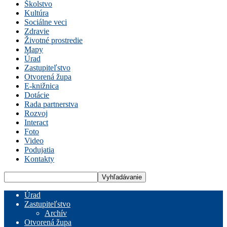
Školstvo
Kultúra
Sociálne veci
Zdravie
Životné prostredie
Mapy
Úrad
Zastupiteľstvo
Otvorená župa
E-knižnica
Dotácie
Rada partnerstva
Rozvoj
Interact
Foto
Video
Podujatia
Kontakty
Úrad
Zastupiteľstvo
Archív
Otvorená župa