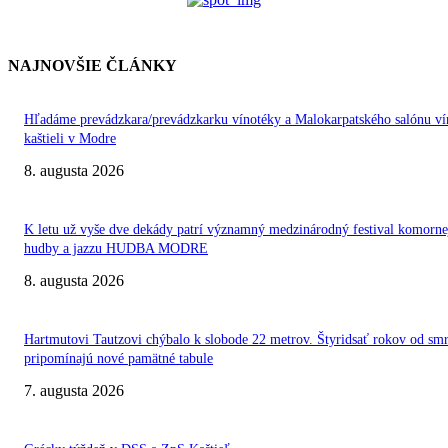
NAJNOVŠIE ČLÁNKY
Hľadáme prevádzkara/prevádzkarku vínotéky a Malokarpatského salónu ví
kaštieli v Modre
8. augusta 2026
K letu už vyše dve dekády patrí významný medzinárodný festival komorne
hudby a jazzu HUDBA MODRE
8. augusta 2026
Hartmutovi Tautzovi chýbalo k slobode 22 metrov. Štyridsať rokov od smr
pripomínajú nové pamätné tabule
7. augusta 2026