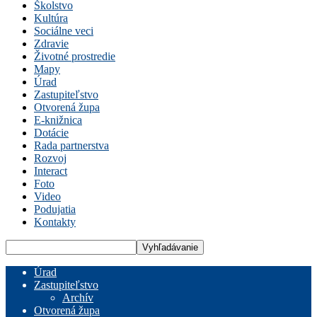
Školstvo
Kultúra
Sociálne veci
Zdravie
Životné prostredie
Mapy
Úrad
Zastupiteľstvo
Otvorená župa
E-knižnica
Dotácie
Rada partnerstva
Rozvoj
Interact
Foto
Video
Podujatia
Kontakty
Úrad
Zastupiteľstvo
Archív
Otvorená župa