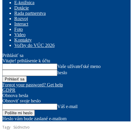
E-knižnica
Dotácie
Rada partnerstva
Rozvoj
Interact
Foto
Video
Kontakty
Voľby do VÚC 2026
Prihlásiť sa
Vitajte! prihlásenie k účtu
Vaše užívateľské meno
heslo
Forgot your password? Get help
GDPR
Obnova hesla
Obnoviť svoje heslo
Váš e-mail
Heslo vám bude zaslané e-mailom
Tagy
Súdnictvo