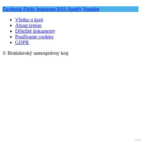
Facebook
Flickr
Instagram
RSS
Spotify
Youtube
Všetko o kraji
About region
Dôležité dokumenty
Používanie cookies
GDPR
© Bratislavský samosprávny kraj