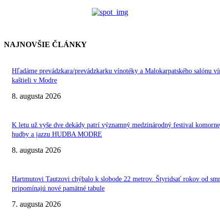
NAJNOVŠIE ČLÁNKY
Hľadáme prevádzkara/prevádzkarku vínotéky a Malokarpatského salónu ví
kaštieli v Modre
8. augusta 2026
K letu už vyše dve dekády patrí významný medzinárodný festival komorne
hudby a jazzu HUDBA MODRE
8. augusta 2026
Hartmutovi Tautzovi chýbalo k slobode 22 metrov. Štyridsať rokov od smr
pripomínajú nové pamätné tabule
7. augusta 2026