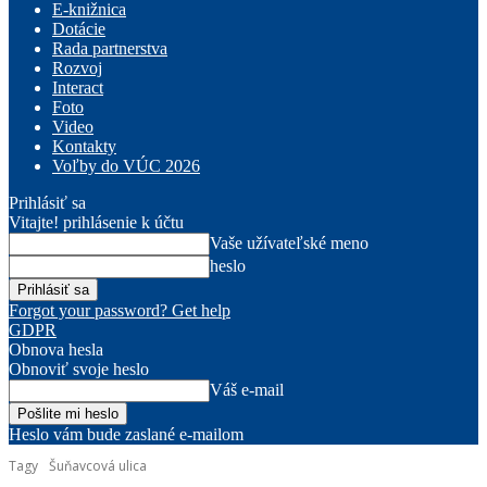
E-knižnica
Dotácie
Rada partnerstva
Rozvoj
Interact
Foto
Video
Kontakty
Voľby do VÚC 2026
Prihlásiť sa
Vitajte! prihlásenie k účtu
Vaše užívateľské meno
heslo
Forgot your password? Get help
GDPR
Obnova hesla
Obnoviť svoje heslo
Váš e-mail
Heslo vám bude zaslané e-mailom
Tagy
Šuňavcová ulica