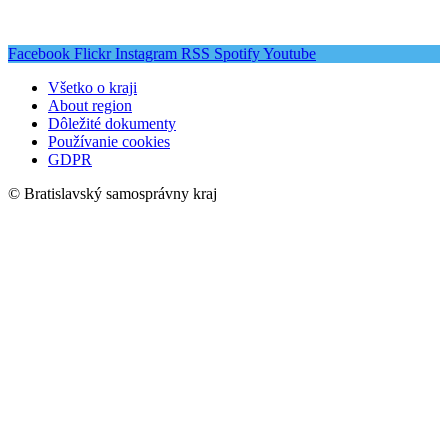
Facebook
Flickr
Instagram
RSS
Spotify
Youtube
Všetko o kraji
About region
Dôležité dokumenty
Používanie cookies
GDPR
© Bratislavský samosprávny kraj