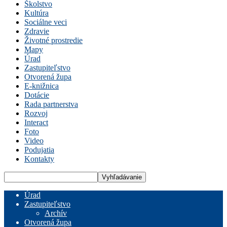
Školstvo
Kultúra
Sociálne veci
Zdravie
Životné prostredie
Mapy
Úrad
Zastupiteľstvo
Otvorená župa
E-knižnica
Dotácie
Rada partnerstva
Rozvoj
Interact
Foto
Video
Podujatia
Kontakty
Úrad
Zastupiteľstvo
Archív
Otvorená župa