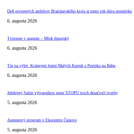
Deň otvorených ateliérov Bratislavského kraja si tento rok dáva prestávku
6. augusta 2026
Tvorenie v auguste – Mlok dunajský
6. augusta 2026
Tip na výlet: Krásnymi lesmi Malých Karpát z Pezinka na Babu
6. augusta 2026
Jubilejný Salón výtvarníkov nesie STOPU troch desaťročí tvorby
5. augusta 2026
Augustový program v Ekocentre Čunovo
5. augusta 2026