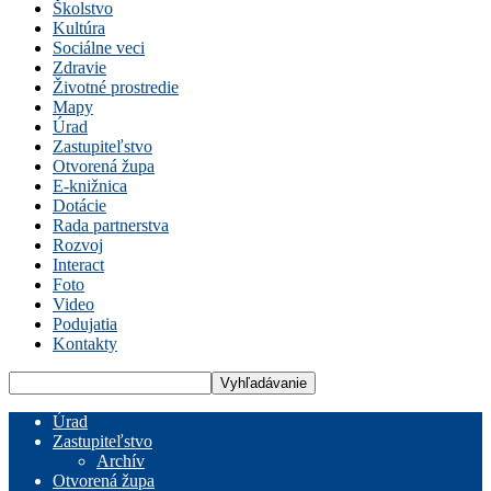
Školstvo
Kultúra
Sociálne veci
Zdravie
Životné prostredie
Mapy
Úrad
Zastupiteľstvo
Otvorená župa
E-knižnica
Dotácie
Rada partnerstva
Rozvoj
Interact
Foto
Video
Podujatia
Kontakty
Úrad
Zastupiteľstvo
Archív
Otvorená župa