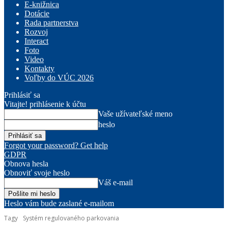
E-knižnica
Dotácie
Rada partnerstva
Rozvoj
Interact
Foto
Video
Kontakty
Voľby do VÚC 2026
Prihlásiť sa
Vitajte! prihlásenie k účtu
Vaše užívateľské meno
heslo
Forgot your password? Get help
GDPR
Obnova hesla
Obnoviť svoje heslo
Váš e-mail
Heslo vám bude zaslané e-mailom
Tagy
Systém regulovaného parkovania