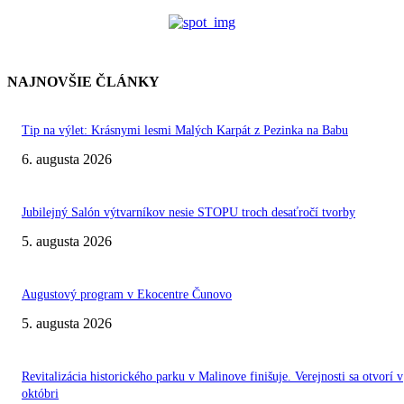
NAJNOVŠIE ČLÁNKY
Tip na výlet: Krásnymi lesmi Malých Karpát z Pezinka na Babu
6. augusta 2026
Jubilejný Salón výtvarníkov nesie STOPU troch desaťročí tvorby
5. augusta 2026
Augustový program v Ekocentre Čunovo
5. augusta 2026
Revitalizácia historického parku v Malinove finišuje. Verejnosti sa otvorí v
októbri