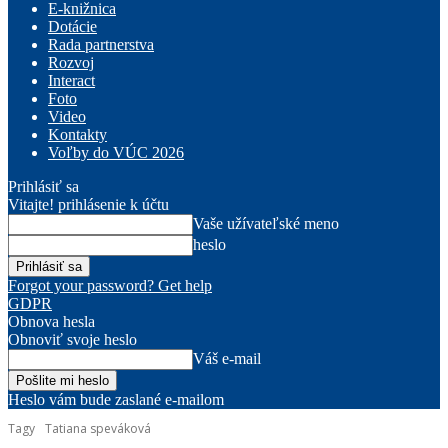
E-knižnica
Dotácie
Rada partnerstva
Rozvoj
Interact
Foto
Video
Kontakty
Voľby do VÚC 2026
Prihlásiť sa
Vitajte! prihlásenie k účtu
Vaše užívateľské meno
heslo
Forgot your password? Get help
GDPR
Obnova hesla
Obnoviť svoje heslo
Váš e-mail
Heslo vám bude zaslané e-mailom
Tagy
Tatiana speváková