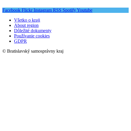
Facebook
Flickr
Instagram
RSS
Spotify
Youtube
Všetko o kraji
About region
Dôležité dokumenty
Používanie cookies
GDPR
© Bratislavský samosprávny kraj