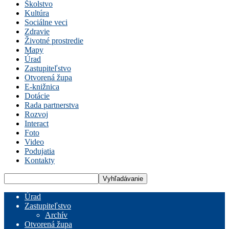
Školstvo
Kultúra
Sociálne veci
Zdravie
Životné prostredie
Mapy
Úrad
Zastupiteľstvo
Otvorená župa
E-knižnica
Dotácie
Rada partnerstva
Rozvoj
Interact
Foto
Video
Podujatia
Kontakty
Úrad
Zastupiteľstvo
Archív
Otvorená župa