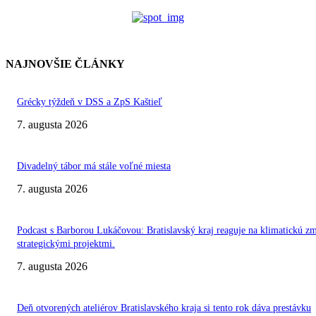
NAJNOVŠIE ČLÁNKY
Grécky týždeň v DSS a ZpS Kaštieľ
7. augusta 2026
Divadelný tábor má stále voľné miesta
7. augusta 2026
Podcast s Barborou Lukáčovou: Bratislavský kraj reaguje na klimatickú z
strategickými projektmi.
7. augusta 2026
Deň otvorených ateliérov Bratislavského kraja si tento rok dáva prestávku