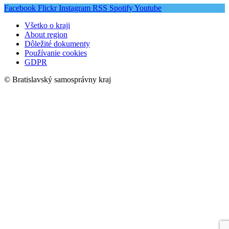
Facebook
Flickr
Instagram
RSS
Spotify
Youtube
Všetko o kraji
About region
Dôležité dokumenty
Používanie cookies
GDPR
© Bratislavský samosprávny kraj