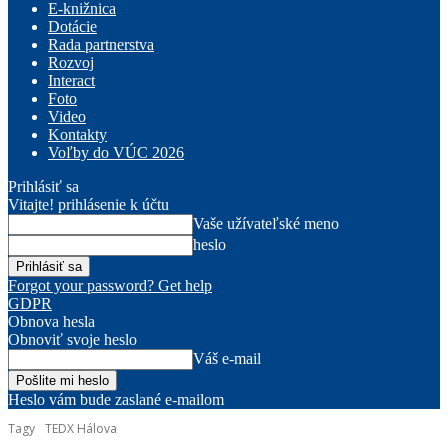
E-knižnica
Dotácie
Rada partnerstva
Rozvoj
Interact
Foto
Video
Kontakty
Voľby do VÚC 2026
Prihlásiť sa
Vitajte! prihlásenie k účtu
Vaše užívateľské meno
heslo
Forgot your password? Get help
GDPR
Obnova hesla
Obnoviť svoje heslo
Váš e-mail
Heslo vám bude zaslané e-mailom
Tagy
TEDX Hálova