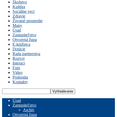
Školstvo
Kultúra
Sociálne veci
Zdravie
Životné prostredie
Mapy
Úrad
Zastupiteľstvo
Otvorená župa
E-knižnica
Dotácie
Rada partnerstva
Rozvoj
Interact
Foto
Video
Podujatia
Kontakty
Úrad
Zastupiteľstvo
Archív
Otvorená župa