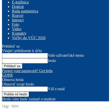
E-knižnica
Dotácie
Rada partnerstva
Rozvoj
Interact
Foto
Video
Kontakty
Voľby do VÚC 2026
Prihlásiť sa
Vitajte! prihlásenie k účtu
Vaše užívateľské meno
heslo
Forgot your password? Get help
GDPR
Obnova hesla
Obnoviť svoje heslo
Váš e-mail
Heslo vám bude zaslané e-mailom
Tagy
TEDX