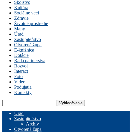
Školstvo
Kultúra
Sociálne veci
Zdravie
Životné prostredie
Mapy
Úrad
Zastupiteľstvo
Otvorená župa
E-knižnica
Dotácie
Rada partnerstva
Rozvoj
Interact
Foto
Video
Podujatia
Kontakty
Úrad
Zastupiteľstvo
Archív
Otvorená župa