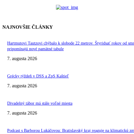
NAJNOVŠIE ČLÁNKY
Hartmutovi Tautzovi chýbalo k slobode 22 metrov. Štyridsať rokov od smr
pripomínajú nové pamätné tabule
7. augusta 2026
Grécky týždeň v DSS a ZpS Kaštieľ
7. augusta 2026
Divadelný tábor má stále voľné miesta
7. augusta 2026
Podcast s Barborou Lukáčovou: Bratislavský kraj reaguje na klimatickú z