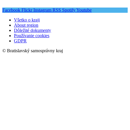
Facebook
Flickr
Instagram
RSS
Spotify
Youtube
Všetko o kraji
About region
Dôležité dokumenty
Používanie cookies
GDPR
© Bratislavský samosprávny kraj