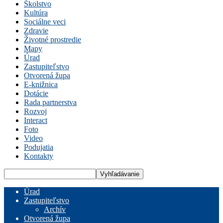
Školstvo
Kultúra
Sociálne veci
Zdravie
Životné prostredie
Mapy
Úrad
Zastupiteľstvo
Otvorená župa
E-knižnica
Dotácie
Rada partnerstva
Rozvoj
Interact
Foto
Video
Podujatia
Kontakty
Úrad
Zastupiteľstvo
Archív
Otvorená župa