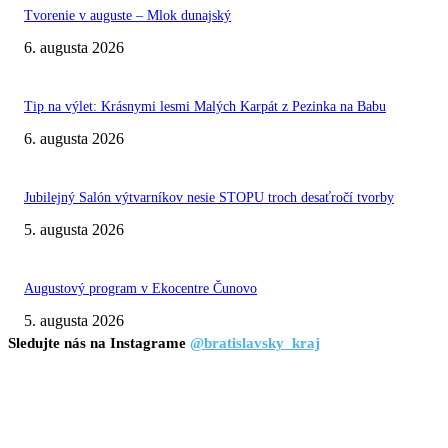
Tvorenie v auguste – Mlok dunajský
6. augusta 2026
Tip na výlet: Krásnymi lesmi Malých Karpát z Pezinka na Babu
6. augusta 2026
Jubilejný Salón výtvarníkov nesie STOPU troch desaťročí tvorby
5. augusta 2026
Augustový program v Ekocentre Čunovo
5. augusta 2026
Sledujte nás na Instagrame
@bratislavsky_kraj