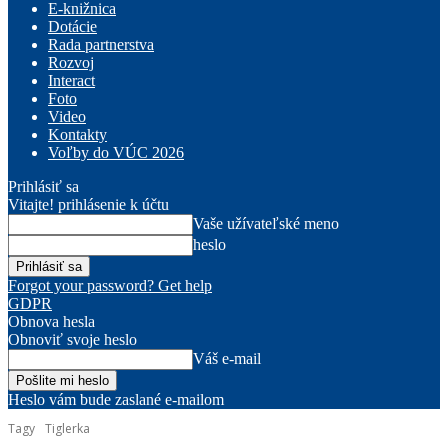
E-knižnica
Dotácie
Rada partnerstva
Rozvoj
Interact
Foto
Video
Kontakty
Voľby do VÚC 2026
Prihlásiť sa
Vitajte! prihlásenie k účtu
Vaše užívateľské meno
heslo
Forgot your password? Get help
GDPR
Obnova hesla
Obnoviť svoje heslo
Váš e-mail
Heslo vám bude zaslané e-mailom
Tagy
Tiglerka