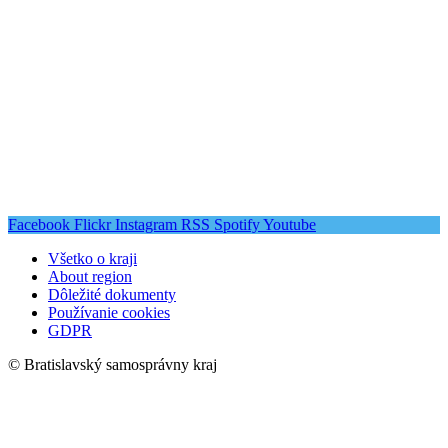
Facebook
Flickr
Instagram
RSS
Spotify
Youtube
Všetko o kraji
About region
Dôležité dokumenty
Používanie cookies
GDPR
© Bratislavský samosprávny kraj