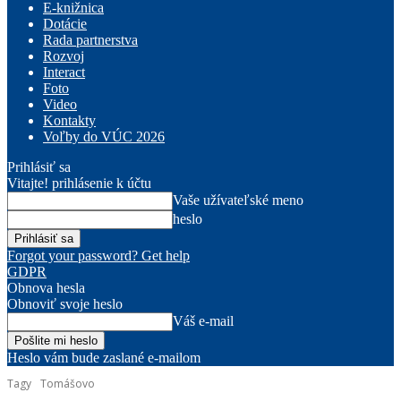
E-knižnica
Dotácie
Rada partnerstva
Rozvoj
Interact
Foto
Video
Kontakty
Voľby do VÚC 2026
Prihlásiť sa
Vitajte! prihlásenie k účtu
Vaše užívateľské meno
heslo
Forgot your password? Get help
GDPR
Obnova hesla
Obnoviť svoje heslo
Váš e-mail
Heslo vám bude zaslané e-mailom
Tagy
Tomášovo