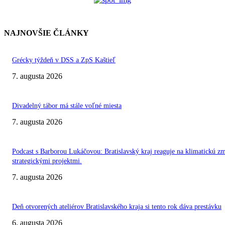
NAJNOVŠIE ČLÁNKY
Grécky týždeň v DSS a ZpS Kaštieľ
7. augusta 2026
Divadelný tábor má stále voľné miesta
7. augusta 2026
Podcast s Barborou Lukáčovou: Bratislavský kraj reaguje na klimatickú z
strategickými projektmi.
7. augusta 2026
Deň otvorených ateliérov Bratislavského kraja si tento rok dáva prestávku
6. augusta 2026