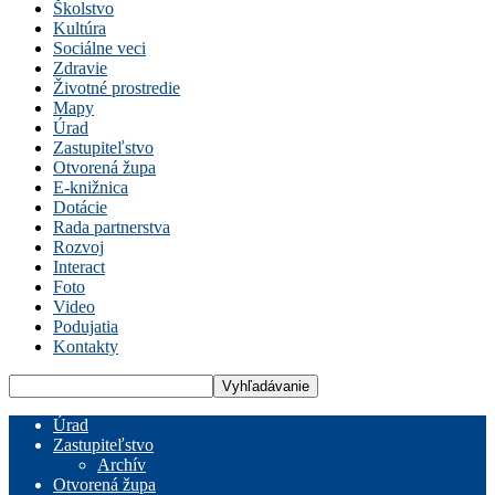
Školstvo
Kultúra
Sociálne veci
Zdravie
Životné prostredie
Mapy
Úrad
Zastupiteľstvo
Otvorená župa
E-knižnica
Dotácie
Rada partnerstva
Rozvoj
Interact
Foto
Video
Podujatia
Kontakty
Úrad
Zastupiteľstvo
Archív
Otvorená župa