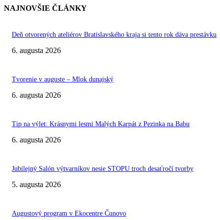
NAJNOVŠIE ČLÁNKY
Deň otvorených ateliérov Bratislavského kraja si tento rok dáva prestávku
6. augusta 2026
Tvorenie v auguste – Mlok dunajský
6. augusta 2026
Tip na výlet: Krásnymi lesmi Malých Karpát z Pezinka na Babu
6. augusta 2026
Jubilejný Salón výtvarníkov nesie STOPU troch desaťročí tvorby
5. augusta 2026
Augustový program v Ekocentre Čunovo