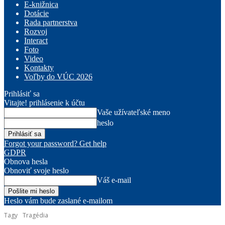
E-knižnica
Dotácie
Rada partnerstva
Rozvoj
Interact
Foto
Video
Kontakty
Voľby do VÚC 2026
Prihlásiť sa
Vitajte! prihlásenie k účtu
Vaše užívateľské meno
heslo
Forgot your password? Get help
GDPR
Obnova hesla
Obnoviť svoje heslo
Váš e-mail
Heslo vám bude zaslané e-mailom
Tagy
Tragédia