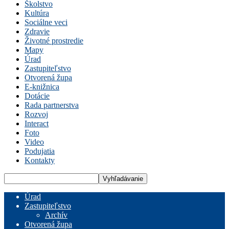
Školstvo
Kultúra
Sociálne veci
Zdravie
Životné prostredie
Mapy
Úrad
Zastupiteľstvo
Otvorená župa
E-knižnica
Dotácie
Rada partnerstva
Rozvoj
Interact
Foto
Video
Podujatia
Kontakty
Úrad
Zastupiteľstvo
Archív
Otvorená župa