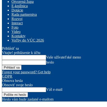
Otvorená župa
E-knižnica
Dotácie
Rada partnerstva
Rozvoj
Interact
Foto
Video
Kontakty
Voľby do VÚC 2026
Prihlásiť sa
Vitajte! prihlásenie k účtu
Vaše užívateľské meno
heslo
Forgot your password? Get help
GDPR
Obnova hesla
Obnoviť svoje heslo
Váš e-mail
Heslo vám bude zaslané e-mailom