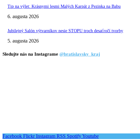
Tip na výlet: Krásnymi lesmi Malých Karpát z Pezinka na Babu
6. augusta 2026
Jubilejný Salón výtvarníkov nesie STOPU troch desaťročí tvorby
5. augusta 2026
Sledujte nás na Instagrame
@bratislavsky_kraj
Facebook
Flickr
Instagram
RSS
Spotify
Youtube