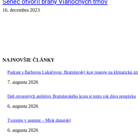
Senec otvoril brány Vianočných trhov
16. decembra 2023
NAJNOVŠIE ČLÁNKY
Podcast s Barborou Lukáčovou: Bratislavský kraj reaguje na klimatickú z
7. augusta 2026
Deň otvorených ateliérov Bratislavského kraja si tento rok dáva prestávku
6. augusta 2026
Tvorenie v auguste – Mlok dunajský
6. augusta 2026