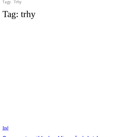
Tagy
Trhy
Tag:
trhy
Iné