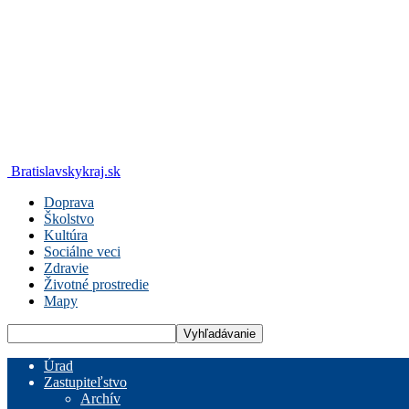
Bratislavskykraj.sk
Doprava
Školstvo
Kultúra
Sociálne veci
Zdravie
Životné prostredie
Mapy
Úrad
Zastupiteľstvo
Archív