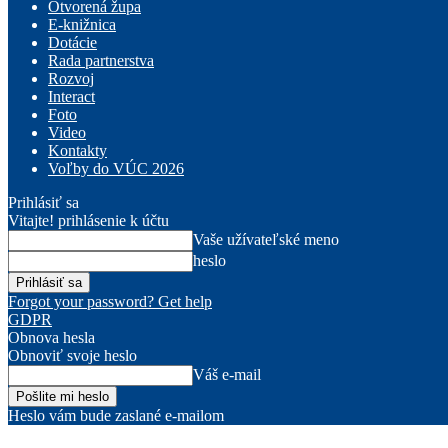
Otvorená župa
E-knižnica
Dotácie
Rada partnerstva
Rozvoj
Interact
Foto
Video
Kontakty
Voľby do VÚC 2026
Prihlásiť sa
Vitajte! prihlásenie k účtu
Vaše užívateľské meno
heslo
Forgot your password? Get help
GDPR
Obnova hesla
Obnoviť svoje heslo
Váš e-mail
Heslo vám bude zaslané e-mailom