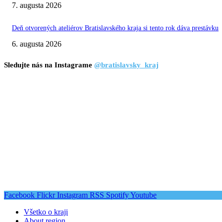
7. augusta 2026
Deň otvorených ateliérov Bratislavského kraja si tento rok dáva prestávku
6. augusta 2026
Sledujte nás na Instagrame
@bratislavsky_kraj
Facebook
Flickr
Instagram
RSS
Spotify
Youtube
Všetko o kraji
About region