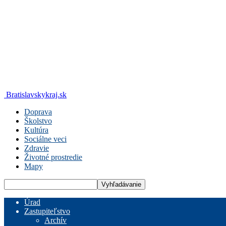
Bratislavskykraj.sk
Doprava
Školstvo
Kultúra
Sociálne veci
Zdravie
Životné prostredie
Mapy
Úrad
Zastupiteľstvo
Archív