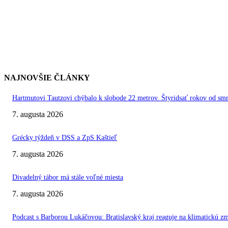
NAJNOVŠIE ČLÁNKY
Hartmutovi Tautzovi chýbalo k slobode 22 metrov. Štyridsať rokov od smr
7. augusta 2026
Grécky týždeň v DSS a ZpS Kaštieľ
7. augusta 2026
Divadelný tábor má stále voľné miesta
7. augusta 2026
Podcast s Barborou Lukáčovou: Bratislavský kraj reaguje na klimatickú z