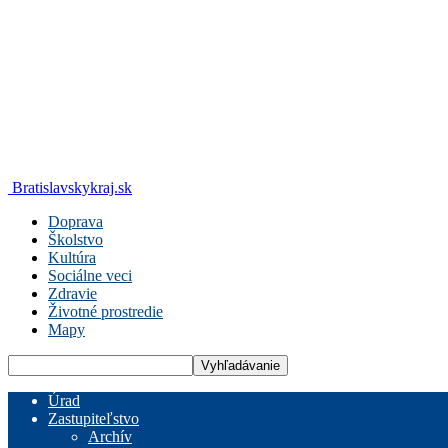
Bratislavskykraj.sk
Doprava
Školstvo
Kultúra
Sociálne veci
Zdravie
Životné prostredie
Mapy
Úrad
Zastupiteľstvo
Archív