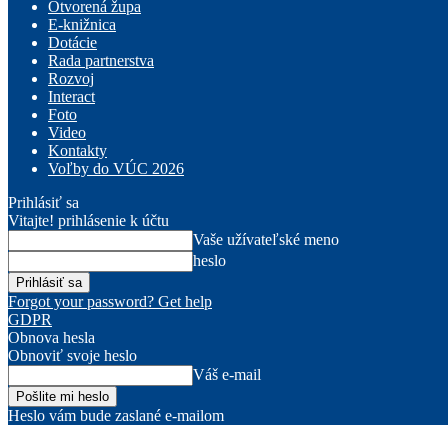
Otvorená župa
E-knižnica
Dotácie
Rada partnerstva
Rozvoj
Interact
Foto
Video
Kontakty
Voľby do VÚC 2026
Prihlásiť sa
Vitajte! prihlásenie k účtu
Vaše užívateľské meno
heslo
Forgot your password? Get help
GDPR
Obnova hesla
Obnoviť svoje heslo
Váš e-mail
Heslo vám bude zaslané e-mailom