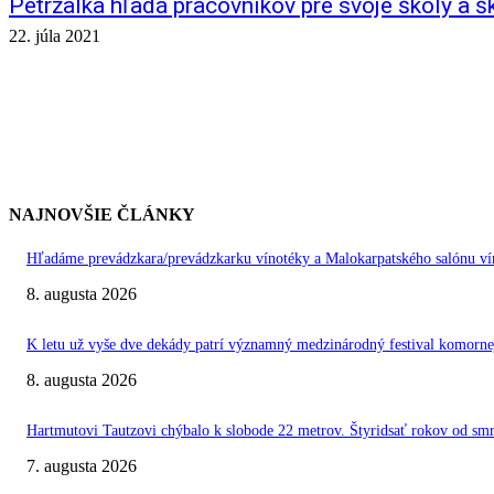
Petržalka hľadá pracovníkov pre svoje školy a š
22. júla 2021
NAJNOVŠIE ČLÁNKY
Hľadáme prevádzkara/prevádzkarku vínotéky a Malokarpatského salónu vín
8. augusta 2026
K letu už vyše dve dekády patrí významný medzinárodný festival kom
8. augusta 2026
Hartmutovi Tautzovi chýbalo k slobode 22 metrov. Štyridsať rokov od smr
7. augusta 2026