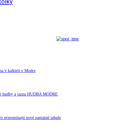
kôlky
a v kaštieli v Modre
ornej hudby a jazzu HUDBA MODRE
ti pripomínajú nové pamätné tabule