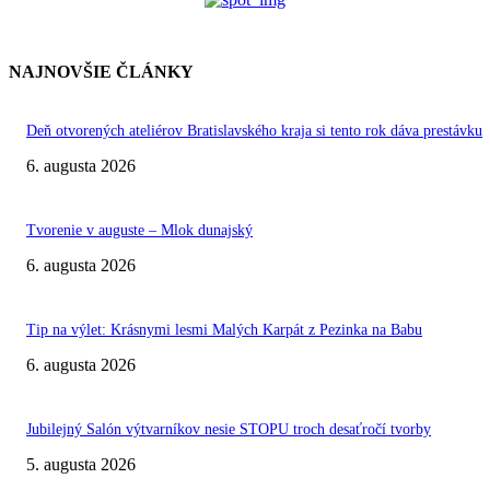
NAJNOVŠIE ČLÁNKY
Deň otvorených ateliérov Bratislavského kraja si tento rok dáva prestávku
6. augusta 2026
Tvorenie v auguste – Mlok dunajský
6. augusta 2026
Tip na výlet: Krásnymi lesmi Malých Karpát z Pezinka na Babu
6. augusta 2026
Jubilejný Salón výtvarníkov nesie STOPU troch desaťročí tvorby
5. augusta 2026