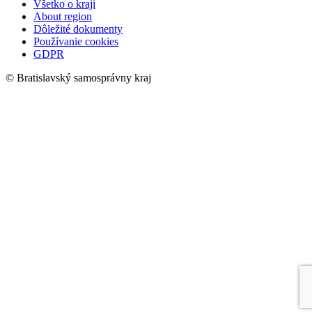
Všetko o kraji
About region
Dôležité dokumenty
Používanie cookies
GDPR
© Bratislavský samosprávny kraj