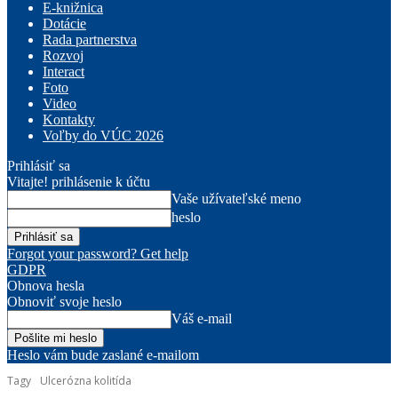
E-knižnica
Dotácie
Rada partnerstva
Rozvoj
Interact
Foto
Video
Kontakty
Voľby do VÚC 2026
Prihlásiť sa
Vitajte! prihlásenie k účtu
Vaše užívateľské meno
heslo
Forgot your password? Get help
GDPR
Obnova hesla
Obnoviť svoje heslo
Váš e-mail
Heslo vám bude zaslané e-mailom
Tagy
Ulcerózna kolitída