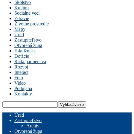
Školstvo
Kultúra
Sociálne veci
Zdravie
Životné prostredie
Mapy
Úrad
Zastupiteľstvo
Otvorená župa
E-knižnica
Dotácie
Rada partnerstva
Rozvoj
Interact
Foto
Video
Podujatia
Kontakty
Úrad
Zastupiteľstvo
Archív
Otvorená župa