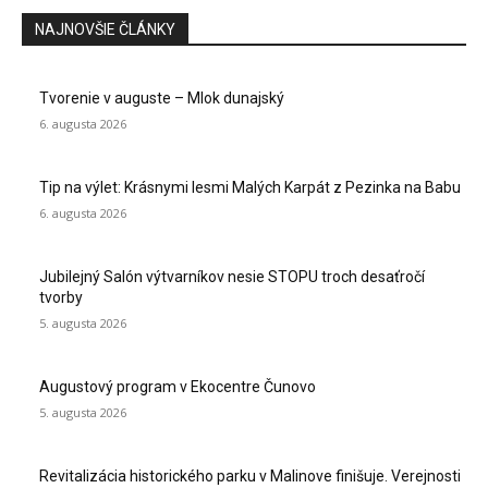
NAJNOVŠIE ČLÁNKY
Tvorenie v auguste – Mlok dunajský
6. augusta 2026
Tip na výlet: Krásnymi lesmi Malých Karpát z Pezinka na Babu
6. augusta 2026
Jubilejný Salón výtvarníkov nesie STOPU troch desaťročí
tvorby
5. augusta 2026
Augustový program v Ekocentre Čunovo
5. augusta 2026
Revitalizácia historického parku v Malinove finišuje. Verejnosti