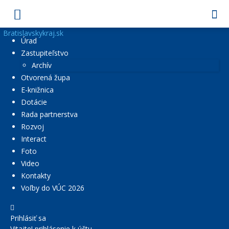
Bratislavskykraj.sk
Úrad
Zastupiteľstvo
Archív
Otvorená župa
E-knižnica
Dotácie
Rada partnerstva
Rozvoj
Interact
Foto
Video
Kontakty
Voľby do VÚC 2026
Prihlásiť sa
Vitajte! prihlásenie k účtu