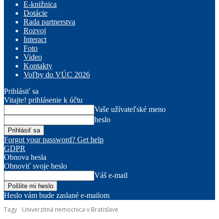
E-knižnica
Dotácie
Rada partnerstva
Rozvoj
Interact
Foto
Video
Kontakty
Voľby do VÚC 2026
Prihlásiť sa
Vitajte! prihlásenie k účtu
Vaše užívateľské meno
heslo
Forgot your password? Get help
GDPR
Obnova hesla
Obnoviť svoje heslo
Váš e-mail
Heslo vám bude zaslané e-mailom
Tagy
Univerzitná nemocnica v Bratislave