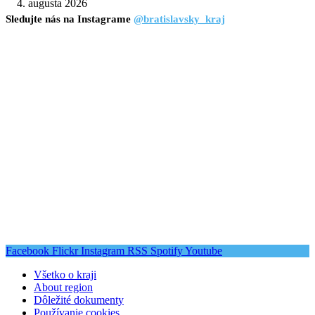
4. augusta 2026
Sledujte nás na Instagrame
@bratislavsky_kraj
Facebook
Flickr
Instagram
RSS
Spotify
Youtube
Všetko o kraji
About region
Dôležité dokumenty
Používanie cookies