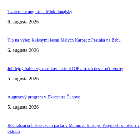
Tvorenie v auguste – Mlok dunajský
6. augusta 2026
Tip na výlet: Krásnymi lesmi Malých Karpát z Pezinka na Babu
6. augusta 2026
Jubilejný Salón výtvarníkov nesie STOPU troch desaťročí tvorby
5. augusta 2026
Augustový program v Ekocentre Čunovo
5. augusta 2026
Revitalizácia historického parku v Malinove finišuje. Verejnosti sa otvorí v
októbri