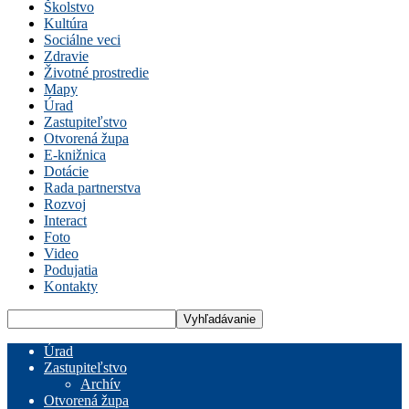
Školstvo
Kultúra
Sociálne veci
Zdravie
Životné prostredie
Mapy
Úrad
Zastupiteľstvo
Otvorená župa
E-knižnica
Dotácie
Rada partnerstva
Rozvoj
Interact
Foto
Video
Podujatia
Kontakty
Úrad
Zastupiteľstvo
Archív
Otvorená župa