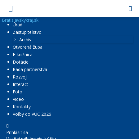
Bratislavskykraj.sk
Úrad
Zastupiteľstvo
Archív
Otvorená župa
E-knižnica
Dotácie
Rada partnerstva
Rozvoj
Interact
Foto
Video
Kontakty
Voľby do VÚC 2026
Prihlásiť sa
Vitajte! prihlásenie k účtu