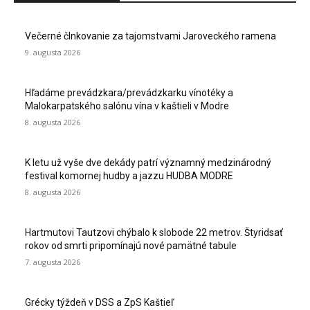
Večerné člnkovanie za tajomstvami Jaroveckého ramena
9. augusta 2026
Hľadáme prevádzkara/prevádzkarku vínotéky a
Malokarpatského salónu vína v kaštieli v Modre
8. augusta 2026
K letu už vyše dve dekády patrí významný medzinárodný
festival komornej hudby a jazzu HUDBA MODRE
8. augusta 2026
Hartmutovi Tautzovi chýbalo k slobode 22 metrov. Štyridsať
rokov od smrti pripomínajú nové pamätné tabule
7. augusta 2026
Grécky týždeň v DSS a ZpS Kaštieľ