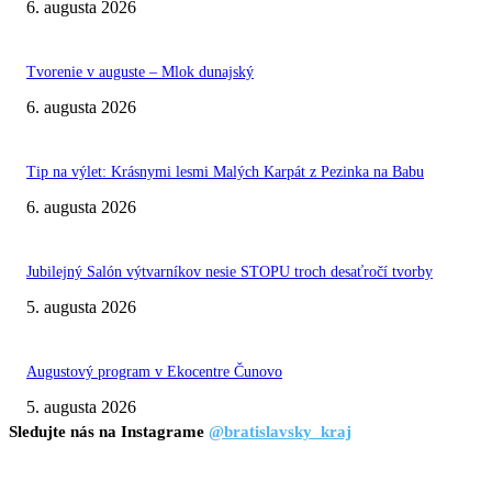
6. augusta 2026
Tvorenie v auguste – Mlok dunajský
6. augusta 2026
Tip na výlet: Krásnymi lesmi Malých Karpát z Pezinka na Babu
6. augusta 2026
Jubilejný Salón výtvarníkov nesie STOPU troch desaťročí tvorby
5. augusta 2026
Augustový program v Ekocentre Čunovo
5. augusta 2026
Sledujte nás na Instagrame
@bratislavsky_kraj