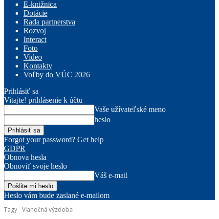
E-knižnica
Dotácie
Rada partnerstva
Rozvoj
Interact
Foto
Video
Kontakty
Voľby do VÚC 2026
Prihlásiť sa
Vitajte! prihlásenie k účtu
Vaše užívateľské meno
heslo
Forgot your password? Get help
GDPR
Obnova hesla
Obnoviť svoje heslo
Váš e-mail
Heslo vám bude zaslané e-mailom
Tagy
Vianočná výzdoba