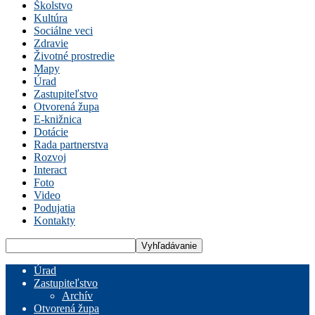
Školstvo
Kultúra
Sociálne veci
Zdravie
Životné prostredie
Mapy
Úrad
Zastupiteľstvo
Otvorená župa
E-knižnica
Dotácie
Rada partnerstva
Rozvoj
Interact
Foto
Video
Podujatia
Kontakty
Úrad
Zastupiteľstvo
Archív
Otvorená župa